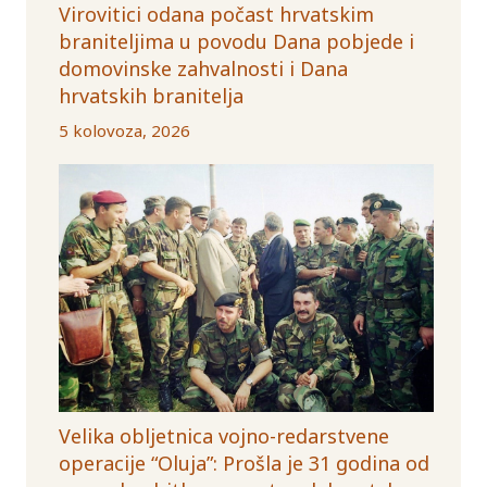
Virovitici odana počast hrvatskim
braniteljima u povodu Dana pobjede i
domovinske zahvalnosti i Dana
hrvatskih branitelja
5 kolovoza, 2026
Velika obljetnica vojno-redarstvene
operacije “Oluja”: Prošla je 31 godina od