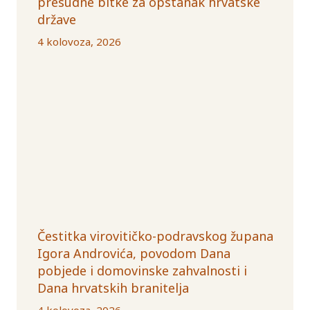
presudne bitke za opstanak hrvatske
države
4 kolovoza, 2026
Čestitka virovitičko-podravskog župana
Igora Androvića, povodom Dana
pobjede i domovinske zahvalnosti i
Dana hrvatskih branitelja
4 kolovoza, 2026