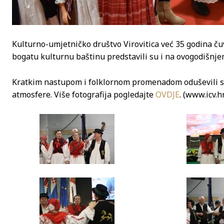
Kulturno-umjetničko društvo Virovitica već 35 godina čuvar
bogatu kulturnu baštinu predstavili su i na ovogodišnj
Kratkim nastupom i folklornom promenadom oduševili su 
atmosfere. Više fotografija pogledajte
OVDJE
. (www.icv.h