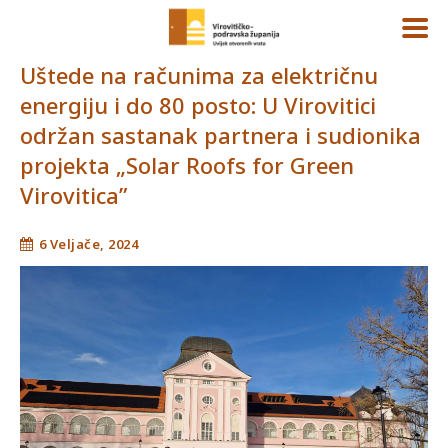
Uštede na računima za električnu
energiju i do 80 posto: U Virovitici
održan sastanak partnera i sudionika
projekta „Solar Roofs for Green
Virovitica”
6 Veljače, 2024