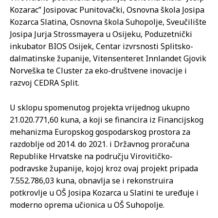
Kozarac” Josipovac Punitovački, Osnovna škola Josipa
Kozarca Slatina, Osnovna škola Suhopolje, Sveučilište
Josipa Jurja Strossmayera u Osijeku, Poduzetnički
inkubator BIOS Osijek, Centar izvrsnosti Splitsko-
dalmatinske županije, Vitensenteret Innlandet Gjovik
Norveška te Cluster za eko-društvene inovacije i
razvoj CEDRA Split.
U sklopu spomenutog projekta vrijednog ukupno
21.020.771,60 kuna, a koji se financira iz Financijskog
mehanizma Europskog gospodarskog prostora za
razdoblje od 2014. do 2021. i Državnog proračuna
Republike Hrvatske na području Virovitičko-
podravske županije, kojoj kroz ovaj projekt pripada
7.552.786,03 kuna, obnavlja se i rekonstruira
potkrovlje u OŠ Josipa Kozarca u Slatini te uređuje i
moderno oprema učionica u OŠ Suhopolje.