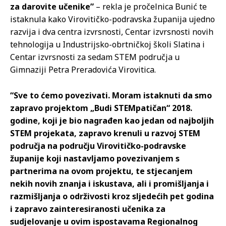
za darovite učenike”
– rekla je pročelnica Bunić te
istaknula kako Virovitičko-podravska županija ujedno
razvija i dva centra izvrsnosti, Centar izvrsnosti novih
tehnologija u Industrijsko-obrtničkoj školi Slatina i
Centar izvrsnosti za sedam STEM područja u
Gimnaziji Petra Preradovića Virovitica.
“Sve to ćemo povezivati. Moram istaknuti da smo
zapravo projektom „Budi STEMpatičan“ 2018.
godine, koji je bio nagrađen kao jedan od najboljih
STEM projekata, zapravo krenuli u razvoj STEM
područja na području Virovitičko-podravske
županije koji nastavljamo povezivanjem s
partnerima na ovom projektu, te stjecanjem
nekih novih znanja i iskustava, ali i promišljanja i
razmišljanja o održivosti kroz sljedećih pet godina
i zapravo zainteresiranosti učenika za
sudjelovanje u ovim ispostavama Regionalnog