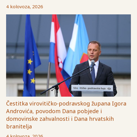
4 kolovoza, 2026
Čestitka virovitičko-podravskog župana Igora
Androvića, povodom Dana pobjede i
domovinske zahvalnosti i Dana hrvatskih
branitelja
4 kolovoza, 2026