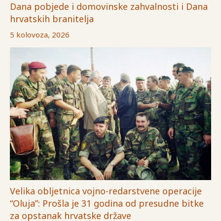
Dana pobjede i domovinske zahvalnosti i Dana
hrvatskih branitelja
5 kolovoza, 2026
Velika obljetnica vojno-redarstvene operacije
“Oluja”: Prošla je 31 godina od presudne bitke
za opstanak hrvatske države