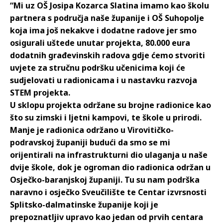
“Mi uz OŠ Josipa Kozarca Slatina imamo kao školu
partnera s područja naše županije i OŠ Suhopolje
koja ima još nekakve i dodatne radove jer smo
osigurali uštede unutar projekta, 80.000 eura
dodatnih građevinskih radova gdje ćemo stvoriti
uvjete za stručnu podršku učenicima koji će
sudjelovati u radionicama i u nastavku razvoja
STEM projekta.
U sklopu projekta održane su brojne radionice kao
što su zimski i ljetni kampovi, te škole u prirodi.
Manje je radionica održano u Virovitičko-
podravskoj županiji budući da smo se mi
orijentirali na infrastrukturni dio ulaganja u naše
dvije škole, dok je ogroman dio radionica održan u
Osječko-baranjskoj županiji. Tu su nam podrška
naravno i osječko Sveučilište te Centar izvrsnosti
Splitsko-dalmatinske županije koji je
prepoznatljiv upravo kao jedan od prvih centara