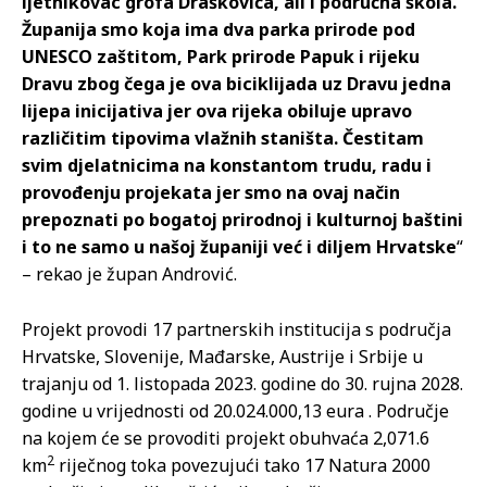
ljetnikovac grofa Draškovića, ali i područna škola.
Županija smo koja ima dva parka prirode pod
UNESCO zaštitom, Park prirode Papuk i rijeku
Dravu zbog čega je ova biciklijada uz Dravu jedna
lijepa inicijativa jer ova rijeka obiluje upravo
različitim tipovima vlažnih staništa. Čestitam
svim djelatnicima na konstantom trudu, radu i
provođenju projekata jer smo na ovaj način
prepoznati po bogatoj prirodnoj i kulturnoj baštini
i to ne samo u našoj županiji već i diljem Hrvatske
“
– rekao je župan Andrović.
Projekt provodi 17 partnerskih institucija s područja
Hrvatske, Slovenije, Mađarske, Austrije i Srbije u
trajanju od 1. listopada 2023. godine do 30. rujna 2028.
godine u vrijednosti od 20.024.000,13 eura . Područje
na kojem će se provoditi projekt obuhvaća 2,071.6
2
km
riječnog toka povezujući tako 17 Natura 2000