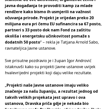
javna događanja te provoditi kamp za mlade
rendžere kako bismo ih usmjerili na važnost
očuvanja prirode. Projekt je vrijedan preko 20
milijuna eura pri čemu EU sufinancira sa 67 posto,
partneri s 33 posto dok nam Fond za zaštitu
okoliša i energetsku učinkovitost pomaže s
dodatnih 50 posto
“ – rekla je Tatjana Arnold Sabo,
ravnateljica Javne ustanove.
Sve prisutne pozdravio je i župan Igor Andrović
istaknuvši kako su projekti Javne ustanove uvijek
hvalevrijedni projekti koji daju velike rezultate.
„
Projekti naše Javne ustanove imaju veliko
značenje za našu županiju, a rezultat jednog od
takvih velikih projekata jest upravo i ova
ustanova, Dravska priča gdje je nekada bio