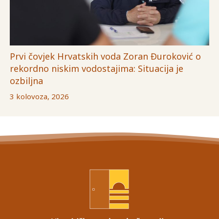
Prvi čovjek Hrvatskih voda Zoran Đuroković o
rekordno niskim vodostajima: Situacija je
ozbiljna
3 kolovoza, 2026