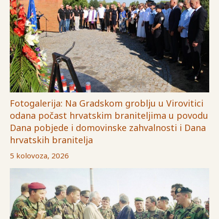
Fotogalerija: Na Gradskom groblju u Virovitici
odana počast hrvatskim braniteljima u povodu
Dana pobjede i domovinske zahvalnosti i Dana
hrvatskih branitelja
5 kolovoza, 2026