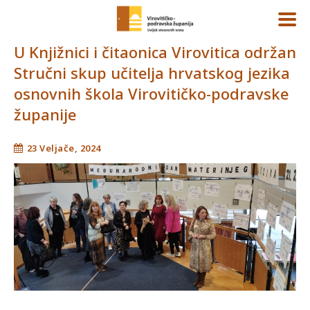
U Knjižnici i čitaonica Virovitica održan
Stručni skup učitelja hrvatskog jezika
osnovnih škola Virovitičko-podravske
županije
23 Veljače, 2024