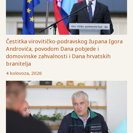
Čestitka virovitičko-podravskog župana Igora
Androvića, povodom Dana pobjede i
domovinske zahvalnosti i Dana hrvatskih
branitelja
4 kolovoza, 2026