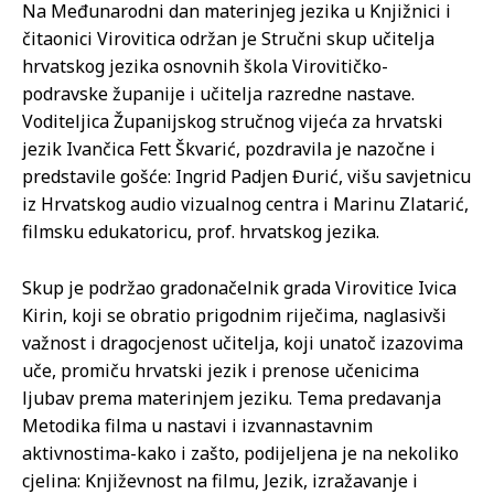
Na Međunarodni dan materinjeg jezika u Knjižnici i
čitaonici Virovitica održan je Stručni skup učitelja
hrvatskog jezika osnovnih škola Virovitičko-
podravske županije i učitelja razredne nastave.
Voditeljica Županijskog stručnog vijeća za hrvatski
jezik Ivančica Fett Škvarić, pozdravila je nazočne i
predstavile gošće: Ingrid Padjen Đurić, višu savjetnicu
iz Hrvatskog audio vizualnog centra i Marinu Zlatarić,
filmsku edukatoricu, prof. hrvatskog jezika.
Skup je podržao gradonačelnik grada Virovitice Ivica
Kirin, koji se obratio prigodnim riječima, naglasivši
važnost i dragocjenost učitelja, koji unatoč izazovima
uče, promiču hrvatski jezik i prenose učenicima
ljubav prema materinjem jeziku. Tema predavanja
Metodika filma u nastavi i izvannastavnim
aktivnostima-kako i zašto, podijeljena je na nekoliko
cjelina: Književnost na filmu, Jezik, izražavanje i