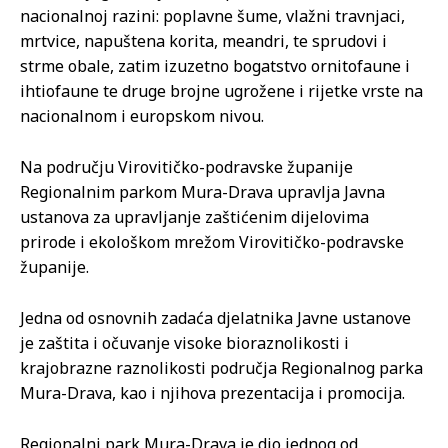
nacionalnoj razini: poplavne šume, vlažni travnjaci,
mrtvice, napuštena korita, meandri, te sprudovi i
strme obale, zatim izuzetno bogatstvo ornitofaune i
ihtiofaune te druge brojne ugrožene i rijetke vrste na
nacionalnom i europskom nivou.
Na području Virovitičko-podravske županije
Regionalnim parkom Mura-Drava upravlja Javna
ustanova za upravljanje zaštićenim dijelovima
prirode i ekološkom mrežom Virovitičko-podravske
županije.
Jedna od osnovnih zadaća djelatnika Javne ustanove
je zaštita i očuvanje visoke bioraznolikosti i
krajobrazne raznolikosti područja Regionalnog parka
Mura-Drava, kao i njihova prezentacija i promocija.
Regionalni park Mura-Drava je dio jednog od