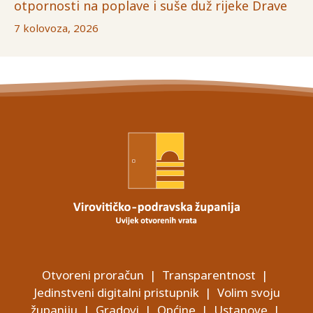
otpornosti na poplave i suše duž rijeke Drave
7 kolovoza, 2026
Otvoreni proračun
|
Transparentnost
|
Jedinstveni digitalni pristupnik
|
Volim svoju
županiju
|
Gradovi
|
Općine
|
Ustanove
|