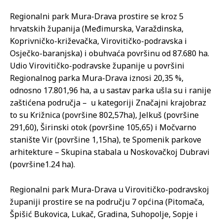
Regionalni park Mura-Drava prostire se kroz 5
hrvatskih županija (Međimurska, Varaždinska,
Koprivničko-križevačka, Virovitičko-podravska i
Osječko-baranjska) i obuhvaća površinu od 87.680 ha.
Udio Virovitičko-podravske županije u površini
Regionalnog parka Mura-Drava iznosi 20,35 %,
odnosno 17.801,96 ha, a u sastav parka ušla su i ranije
zaštićena područja – u kategoriji Značajni krajobraz
to su Križnica (površine 802,57ha), Jelkuš (površine
291,60), Širinski otok (površine 105,65) i Močvarno
stanište Vir (površine 1,15ha), te Spomenik parkove
arhitekture – Skupina stabala u Noskovačkoj Dubravi
(površine1.24 ha).
Regionalni park Mura-Drava u Virovitičko-podravskoj
županiji prostire se na području 7 općina (Pitomača,
Špišić Bukovica, Lukač, Gradina, Suhopolje, Sopje i