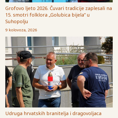
Grofovo ljeto 2026. Čuvari tradicije zaplesali na
15. smotri folklora „Golubica bijela“ u
Suhopolju
9 kolovoza, 2026
Udruga hrvatskih branitelja i dragovoljaca