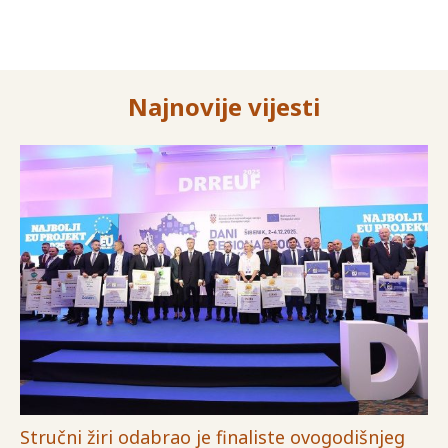
Najnovije vijesti
Stručni žiri odabrao je finaliste ovogodišnjeg