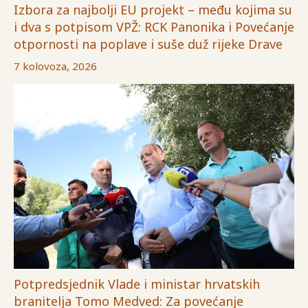
Izbora za najbolji EU projekt – među kojima su
i dva s potpisom VPŽ: RCK Panonika i Povećanje
otpornosti na poplave i suše duž rijeke Drave
7 kolovoza, 2026
Potpredsjednik Vlade i ministar hrvatskih
branitelja Tomo Medved: Za povećanje