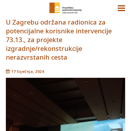
U Zagrebu održana radionica za
potencijalne korisnike intervencije
73.13., za projekte
izgradnje/rekonstrukcije
nerazvrstanih cesta
17 Siječnja, 2024