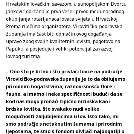
Hrvatskim lovačkim savezom, u suhopoljskom Dvorcu
Janković održana je prva večer prvog međunarodnog
okupljanja rotarijanaca lovaca svijeta u Hrvatskoj.
Prema riječima organizatora, Virovitičko-podravska
županija ima čast biti domaćin ovog događanja
upravo zbog svojih kvalitetnih lovišta, pogotovo na
Papuku, a posjeduje i veliki potencijal za razvoj
lovnog turizma.
– Ono što je bitno i što privlači lovce na područje
Virovitičko-podravske županije je to da obilujemo
prirodnim bogatstvima, raznovrsnošću flore i
faune, a imamo i neke specifičnosti budući da se
kod nas mogu pronaći tipično nizinska kao i
brdska lovišta, što svakako nudi velike
mogućnosti zaljubljenicima u lov. Isto tako, mi
smo područje s netaknutim šumama i prirodnim
ljepotama, te smo s fondom divljači najbogatiji u