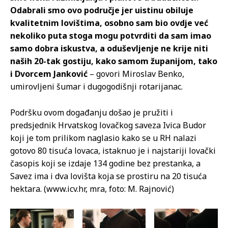
Odabrali smo ovo područje jer uistinu obiluje
kvalitetnim lovištima, osobno sam bio ovdje već
nekoliko puta stoga mogu potvrditi da sam imao
samo dobra iskustva, a oduševljenje ne krije niti
naših 20-tak gostiju, kako samom županijom, tako
i Dvorcem Janković
– govori Miroslav Benko,
umirovljeni šumar i dugogodišnji rotarijanac.
Podršku ovom događanju došao je pružiti i
predsjednik Hrvatskog lovačkog saveza Ivica Budor
koji je tom prilikom naglasio kako se u RH nalazi
gotovo 80 tisuća lovaca, istaknuo je i najstariji lovački
časopis koji se izdaje 134 godine bez prestanka, a
Savez ima i dva lovišta koja se prostiru na 20 tisuća
hektara. (www.icv.hr, mra, foto: M. Rajnović)