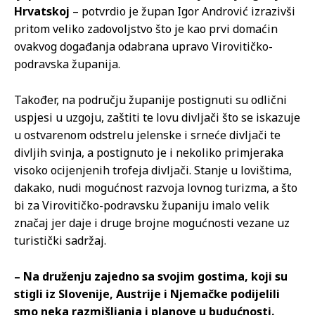
Hrvatskoj
– potvrdio je župan Igor Andrović izrazivši
pritom veliko zadovoljstvo što je kao prvi domaćin
ovakvog događanja odabrana upravo Virovitičko-
podravska županija.
Također, na području županije postignuti su odlični
uspjesi u uzgoju, zaštiti te lovu divljači što se iskazuje
u ostvarenom odstrelu jelenske i srneće divljači te
divljih svinja, a postignuto je i nekoliko primjeraka
visoko ocijenjenih trofeja divljači. Stanje u lovištima,
dakako, nudi mogućnost razvoja lovnog turizma, a što
bi za Virovitičko-podravsku županiju imalo velik
značaj jer daje i druge brojne mogućnosti vezane uz
turistički sadržaj.
– Na druženju zajedno sa svojim gostima, koji su
stigli iz Slovenije, Austrije i Njemačke podijelili
smo neka razmišljanja i planove u budućnosti.