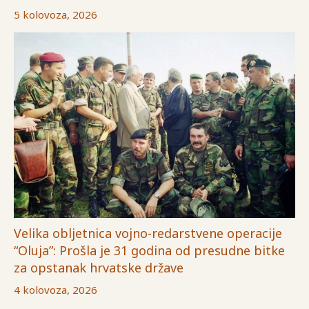
5 kolovoza, 2026
Velika obljetnica vojno-redarstvene operacije
“Oluja”: Prošla je 31 godina od presudne bitke
za opstanak hrvatske države
4 kolovoza, 2026