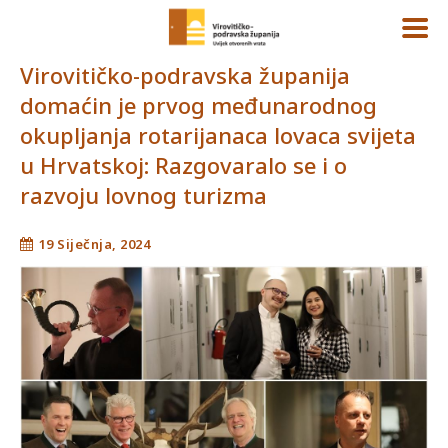
Virovitičko-podravska županija
domaćin je prvog međunarodnog
okupljanja rotarijanaca lovaca svijeta
u Hrvatskoj: Razgovaralo se i o
razvoju lovnog turizma
19 Siječnja, 2024