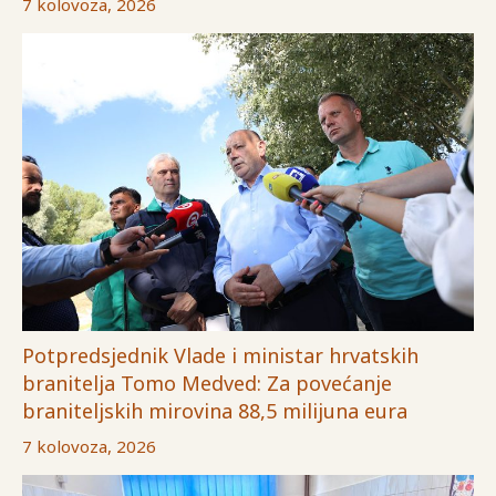
7 kolovoza, 2026
Potpredsjednik Vlade i ministar hrvatskih
branitelja Tomo Medved: Za povećanje
braniteljskih mirovina 88,5 milijuna eura
7 kolovoza, 2026