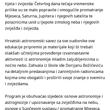
tijela i zvijezda. Četvrtog dana tečaja vremenske
prilike su se malo popravile i omogućile promatranje
Mjeseca, Saturna, Jupitera i njegovih satelita te
polaznicima uvid u ljepote zimskog neba i njegovih
zviježđa i zvijezda.
Hrvatski astronomski savez za sve sudionike ove
edukacije pripremio je materijale koji bi trebali
olakšati učiteljima provođenje izvannastavne
aktivnosti iz astronomije mladim zaljubljenicima u
noćno nebo. Zahvala iz škole ide Dorijanu Božičeviću
na detaljnim predavanjima i zanimljivim radionicama
kojima smo obogatili i proširili svoje znanje o svemiru
i zvijezdama.
Program je obuhvaćao sljedeće: osnove astronomije i
astrognozije / upoznavanje sa zviježđima na nebu,
osnove o Sunčevom sustavu / promatranje Mjeseca,