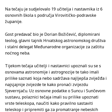
Na tečaju je sudjelovalo 19 učitelja i nastavnika iz 6
osnovnih škola s područja Virovitičko-podravske
županije.
Gost predavač bio je Dorian Božičević, diplomirani
teolog, glavni tajnik Hrvatskog astronomskog društva
i stalni delegat Međunarodne organizacije za zaštitu
noćnog neba.
Tijekom tečaja učitelji i nastavnici upoznali su se s
osnovama astronomije i astrognozije te tako imali
prilike saznati koja nebo sadržava najljepša zviježđa i
najsjajnije zvijezde te kako pronaći zvijezdu
Sjevernjaču. Uz osnovne podatke o Suncu i Sunčevom
sustavu, polaznici tečaja imali su prilike upoznati
vrste teleskopa, naučiti kako pravilno sastaviti
teleskop i pripremiti ga za promatranje nebeskih