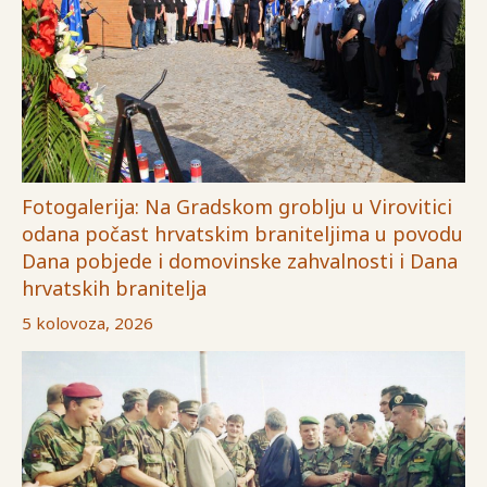
Fotogalerija: Na Gradskom groblju u Virovitici
odana počast hrvatskim braniteljima u povodu
Dana pobjede i domovinske zahvalnosti i Dana
hrvatskih branitelja
5 kolovoza, 2026