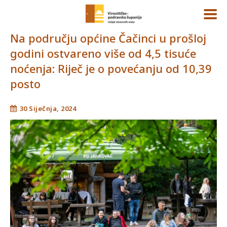
Na području općine Čačinci u prošloj
godini ostvareno više od 4,5 tisuće
noćenja: Riječ je o povećanju od 10,39
posto
30 Siječnja, 2024