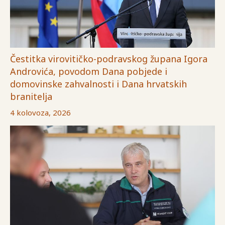
Čestitka virovitičko-podravskog župana Igora
Androvića, povodom Dana pobjede i
domovinske zahvalnosti i Dana hrvatskih
branitelja
4 kolovoza, 2026