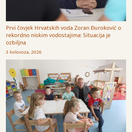
Prvi čovjek Hrvatskih voda Zoran Đuroković o
rekordno niskim vodostajima: Situacija je
ozbiljna
3 kolovoza, 2026