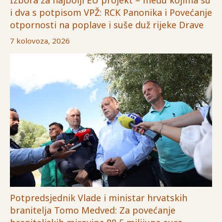
Izbora za najbolji EU projekt – među kojima su
i dva s potpisom VPŽ: RCK Panonika i Povećanje
otpornosti na poplave i suše duž rijeke Drave
7 kolovoza, 2026
Potpredsjednik Vlade i ministar hrvatskih
branitelja Tomo Medved: Za povećanje