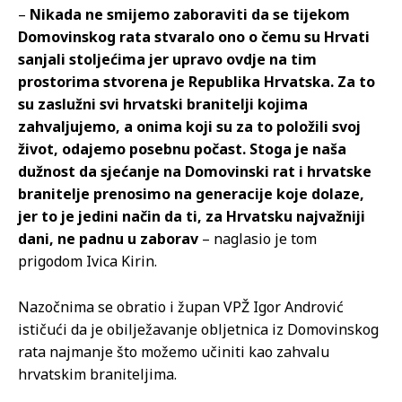
–
Nikada ne smijemo zaboraviti da se tijekom
Domovinskog rata stvaralo ono o čemu su Hrvati
sanjali stoljećima jer upravo ovdje na tim
prostorima stvorena je Republika Hrvatska. Za to
su zaslužni svi hrvatski branitelji kojima
zahvaljujemo, a onima koji su za to položili svoj
život, odajemo posebnu počast. Stoga je naša
dužnost da sjećanje na Domovinski rat i hrvatske
branitelje prenosimo na generacije koje dolaze,
jer to je jedini način da ti, za Hrvatsku najvažniji
dani, ne padnu u zaborav
– naglasio je tom
prigodom Ivica Kirin.
Nazočnima se obratio i župan VPŽ Igor Andrović
ističući da je obilježavanje obljetnica iz Domovinskog
rata najmanje što možemo učiniti kao zahvalu
hrvatskim braniteljima.