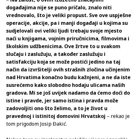
događajima nije se puno pričalo, znalo niti
vrednovalo, što je veliki propust. Sve ove uspješne
operacije, akcije, pa i manji događaji u kojima su
sudjelovali ovi veliki ljudi trebaju svoje mjesto
naći u knjigama, vojnim priručnicima, filmovima i
školskim udžbenicima. Ove žrtve to u svakom
slučaju i zaslužuju, a također zaslužuju i
satisfakciju koja se može postići jedino na taj
način da izvršitelji ovih strašnih zločina učinjenim
nad Hrvatima konačno budu kažnjeni, a ne da iste
susrećemo kako slobodno hodaju ulicama naših
gradova. Mi se još uvijek nadamo da ćemo doći do
istine i pravde, jer samo istina i pravda može
zadovoljiti ono što želimo, a to je život u
pravednoj i istinitoj domovini Hrvatskoj
– rekao je
tom prigodom Josip Đakić.