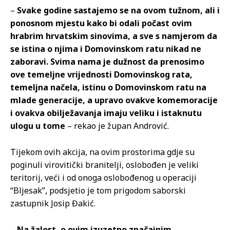
–
Svake godine sastajemo se na ovom tužnom, ali i
ponosnom mjestu kako bi odali počast ovim
hrabrim hrvatskim sinovima, a sve s namjerom da
se istina o njima i Domovinskom ratu nikad ne
zaboravi. Svima nama je dužnost da prenosimo
ove temeljne vrijednosti Domovinskog rata,
temeljna načela, istinu o Domovinskom ratu na
mlade generacije, a upravo ovakve komemoracije
i ovakva obilježavanja imaju veliku i istaknutu
ulogu u tome
– rekao je župan Andrović.
Tijekom ovih akcija, na ovim prostorima gdje su
poginuli virovitički branitelji, oslobođen je veliki
teritorij, veći i od onoga oslobođenog u operaciji
“Bljesak”, podsjetio je tom prigodom saborski
zastupnik Josip Đakić.
–
Na žalost, o ovim izuzetno značajnim