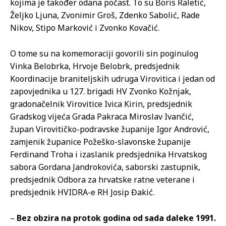
kojima je također odana počast. To su Boris Raletić,
Željko Ljuna, Zvonimir Groš, Zdenko Sabolić, Rade
Nikov, Stipo Marković i Zvonko Kovačić.
O tome su na komemoraciji govorili sin poginulog
Vinka Belobrka, Hrvoje Belobrk, predsjednik
Koordinacije braniteljskih udruga Virovitica i jedan od
zapovjednika u 127. brigadi HV Zvonko Kožnjak,
gradonačelnik Virovitice Ivica Kirin, predsjednik
Gradskog vijeća Grada Pakraca Miroslav Ivančić,
župan Virovitičko-podravske županije Igor Andrović,
zamjenik županice Požeško-slavonske županije
Ferdinand Troha i izaslanik predsjednika Hrvatskog
sabora Gordana Jandrokovića, saborski zastupnik,
predsjednik Odbora za hrvatske ratne veterane i
predsjednik HVIDRA-e RH Josip Đakić.
–
Bez obzira na protok godina od sada daleke 1991.