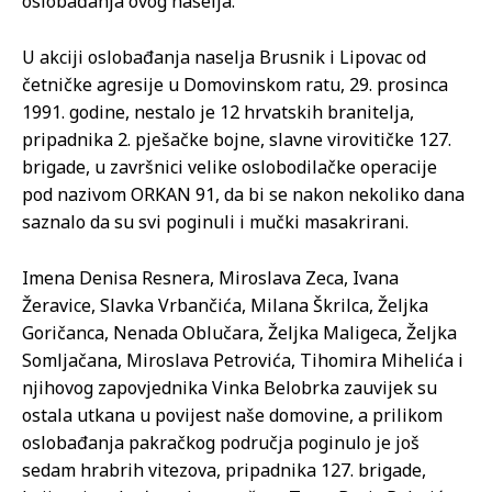
oslobađanja ovog naselja.
U akciji oslobađanja naselja Brusnik i Lipovac od
četničke agresije u Domovinskom ratu, 29. prosinca
1991. godine, nestalo je 12 hrvatskih branitelja,
pripadnika 2. pješačke bojne, slavne virovitičke 127.
brigade, u završnici velike oslobodilačke operacije
pod nazivom ORKAN 91, da bi se nakon nekoliko dana
saznalo da su svi poginuli i mučki masakrirani.
Imena Denisa Resnera, Miroslava Zeca, Ivana
Žeravice, Slavka Vrbančića, Milana Škrilca, Željka
Goričanca, Nenada Oblučara, Željka Maligeca, Željka
Somljačana, Miroslava Petrovića, Tihomira Mihelića i
njihovog zapovjednika Vinka Belobrka zauvijek su
ostala utkana u povijest naše domovine, a prilikom
oslobađanja pakračkog područja poginulo je još
sedam hrabrih vitezova, pripadnika 127. brigade,