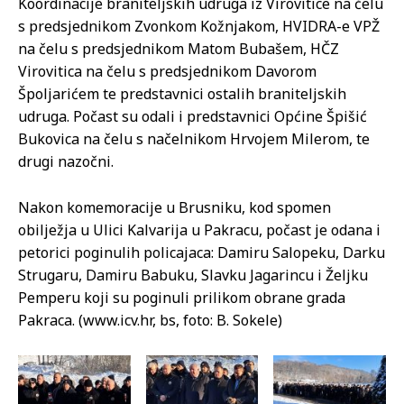
Koordinacije braniteljskih udruga iz Virovitice na čelu
s predsjednikom Zvonkom Kožnjakom, HVIDRA-e VPŽ
na čelu s predsjednikom Matom Bubašem, HČZ
Virovitica na čelu s predsjednikom Davorom
Špoljarićem te predstavnici ostalih braniteljskih
udruga. Počast su odali i predstavnici Općine Špišić
Bukovica na čelu s načelnikom Hrvojem Milerom, te
drugi nazočni.
Nakon komemoracije u Brusniku, kod spomen
obilježja u Ulici Kalvarija u Pakracu, počast je odana i
petorici poginulih policajaca: Damiru Salopeku, Darku
Strugaru, Damiru Babuku, Slavku Jagarincu i Željku
Pemperu koji su poginuli prilikom obrane grada
Pakraca. (www.icv.hr, bs, foto: B. Sokele)