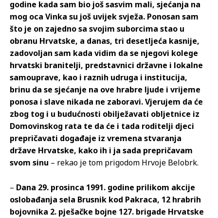
godine kada sam bio još sasvim mali, sjećanja na
mog oca Vinka su još uvijek svježa. Ponosan sam
što je on zajedno sa svojim suborcima stao u
obranu Hrvatske, a danas, tri desetljeća kasnije,
zadovoljan sam kada vidim da se njegovi kolege
hrvatski branitelji, predstavnici državne i lokalne
samouprave, kao i raznih udruga i institucija,
brinu da se sjećanje na ove hrabre ljude i vrijeme
ponosa i slave nikada ne zaboravi. Vjerujem da će
zbog tog i u budućnosti obilježavati obljetnice iz
Domovinskog rata te da će i tada roditelji djeci
prepričavati događaje iz vremena stvaranja
države Hrvatske, kako ih i ja sada prepričavam
svom sinu
– rekao je tom prigodom Hrvoje Belobrk.
–
Dana 29. prosinca 1991. godine prilikom akcije
oslobađanja sela Brusnik kod Pakraca, 12 hrabrih
bojovnika 2. pješačke bojne 127. brigade Hrvatske