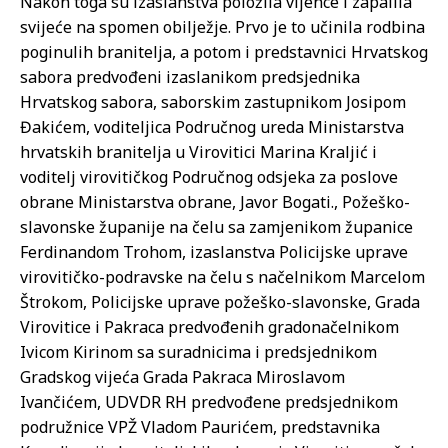
Nakon toga su izaslanstva položila vijence i zapalila
svijeće na spomen obilježje. Prvo je to učinila rodbina
poginulih branitelja, a potom i predstavnici Hrvatskog
sabora predvođeni izaslanikom predsjednika
Hrvatskog sabora, saborskim zastupnikom Josipom
Đakićem, voditeljica Područnog ureda Ministarstva
hrvatskih branitelja u Virovitici Marina Kraljić i
voditelj virovitičkog Područnog odsjeka za poslove
obrane Ministarstva obrane, Javor Bogati., Požeško-
slavonske županije na čelu sa zamjenikom županice
Ferdinandom Trohom, izaslanstva Policijske uprave
virovitičko-podravske na čelu s načelnikom Marcelom
Štrokom, Policijske uprave požeško-slavonske, Grada
Virovitice i Pakraca predvođenih gradonačelnikom
Ivicom Kirinom sa suradnicima i predsjednikom
Gradskog vijeća Grada Pakraca Miroslavom
Ivančićem, UDVDR RH predvođene predsjednikom
podružnice VPŽ Vladom Paurićem, predstavnika