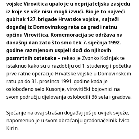
vojske Virovitica upalo je u neprijateljsku zasjedu
iz koje se više nisu mogli izvući. Bio je to najveći
gubitak 127. brigade Hrvatske vojske, najteži
događaj iz Domovinskog rata za grad i ratnu
općinu Virovitica. Komemoracija se održava na
današnji dan zato što smo tek 7. siječnja 1992.
godine razmjenom uspjeli doći do njihovih
posmrtnih ostataka
– rekao je Zvonko Kožnjak te
istaknuo kako su u razdoblju od 1. studenog i početka
prve ratne operacije Hrvatske vojske u Domovinskom
ratu pa do 31. prosinca 1991. godine kada je
oslobođeno selo Kusonje, virovitički bojovnici na
svom području djelovanja oslobodili 36 sela i gradova.
Sjećanje na ovaj strašan događaj još je uvijek svježe,
napomenuo je u svom obraćanju gradonačelnik Ivica
Kirin.