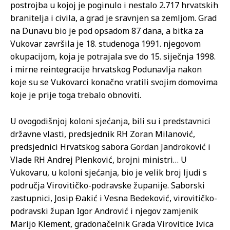
postrojba u kojoj je poginulo i nestalo 2.717 hrvatskih
branitelja i civila, a grad je sravnjen sa zemljom. Grad
na Dunavu bio je pod opsadom 87 dana, a bitka za
Vukovar završila je 18. studenoga 1991. njegovom
okupacijom, koja je potrajala sve do 15. siječnja 1998.
i mirne reintegracije hrvatskog Podunavlja nakon
koje su se Vukovarci konačno vratili svojim domovima
koje je prije toga trebalo obnoviti.
U ovogodišnjoj koloni sjećanja, bili su i predstavnici
državne vlasti, predsjednik RH Zoran Milanović,
predsjednici Hrvatskog sabora Gordan Jandroković i
Vlade RH Andrej Plenković, brojni ministri… U
Vukovaru, u koloni sjećanja, bio je velik broj ljudi s
područja Virovitičko-podravske županije. Saborski
zastupnici, Josip Đakić i Vesna Bedeković, virovitičko-
podravski župan Igor Andrović i njegov zamjenik
Marijo Klement, gradonačelnik Grada Virovitice Ivica