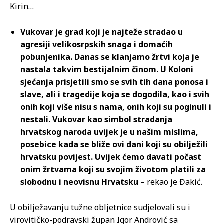
Kirin…
Vukovar je grad koji je najteže stradao u
agresiji velikosrpskih snaga i domaćih
pobunjenika. Danas se klanjamo žrtvi koja je
nastala takvim bestijalnim činom. U Koloni
sjećanja prisjetili smo se svih tih dana ponosa i
slave, ali i tragedije koja se dogodila, kao i svih
onih koji više nisu s nama, onih koji su poginuli i
nestali. Vukovar kao simbol stradanja
hrvatskog naroda uvijek je u našim mislima,
posebice kada se bliže ovi dani koji su obilježili
hrvatsku povijest. Uvijek ćemo davati počast
onim žrtvama koji su svojim životom platili za
slobodnu i neovisnu Hrvatsku
– rekao je Đakić.
U obilježavanju tužne obljetnice sudjelovali su i
virovitičko-podravski župan Igor Andrović sa