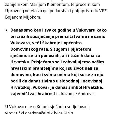
zamjenikom Marijom Klementom, te pročelnikom
Upravnog odjela za gospodarstvo i poljoprivredu VPŽ
Bojanom Mijokom.
Danas smo kao i svake godine u Vukovaru kako
bi izrazili suosjećanje prema žrtvama ne samo
Vukovara, već i Škabrnje i općenito
Domovinskog rata. S tugom i pijetetom
sjećamo se tih ponosnih, ali i tužnih dana za
Hrvatsku. Prisjećamo se i zahvaljujemo našim
hrvatskim braniteljima koji su život dali za
domovinu, kao i svima onima koji su se za nju
borili da danas živimo u slobodnoj i neovisnoj
Hrvatskoj. Vukovar je danas simbol Hrvatske,
zajedništva i hrabrosti
– kazao je Andrović.
U Vukovaru je u Koloni sjećanja sudjelovao i
virovitički gradonačelnik Ivica Kirin.