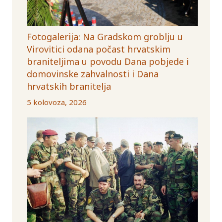
Fotogalerija: Na Gradskom groblju u
Virovitici odana počast hrvatskim
braniteljima u povodu Dana pobjede i
domovinske zahvalnosti i Dana
hrvatskih branitelja
5 kolovoza, 2026