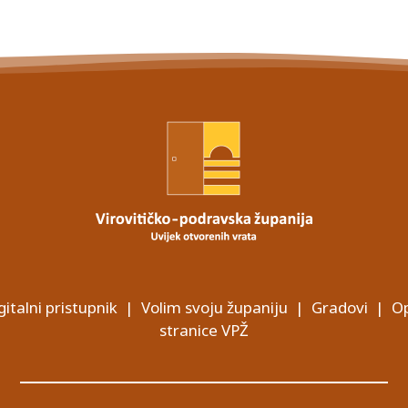
gitalni pristupnik
|
Volim svoju županiju
|
Gradovi
|
Op
stranice VPŽ