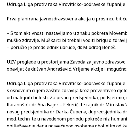
Udruga Liga protiv raka Virovitičko-podravske županije 
Prva planirana javnozdravstvena akcija u prosincu bit će
– S tom aktivnosti nastavljamo u znaku pokreta Movemb
muško zdravlje. Muškarci bi trebali voditi brigu o zdrav
– poručio je predsjednik udruge, dr. Miodrag Beneš.
UZV preglede u prostorijama Zavoda za javno zdravstvo “
obavljat će dr. Ivan Andrašević. Vrijeme akcije i mogućno
Udruga Liga protiv raka Virovitičko-podravske županije 
s osnovnim ciljem zaštite zdravlja kroz preventivno djelo
od malignih bolesti. Za prvog predsjednika, podsjetimo, iz
Katanušić i dr. Ana Bajer – Feketić, te tajnik dr. Mirosla
novog predsjednika dr. Darka Čupena, dopredsjednika dr.
med. techn. te u navedenom periodu pokreće niz humanita
obilježavanje dana posvećenog osobama oboljelim od ka