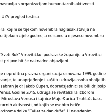
nastavlja s organizacijom humanitarnih aktivnosti.
 UZV pregled testisa.
ra, kojim se tijekom novembra naglasak stavlja na
lju tijekom cijele godine, a ne samo u mjesecu novembru
Sveti Rok” Virovitičko–podravske županije u Virovitici
st prijave bit će naknadno objavljeni.
je neprofitna pravna organizacija osnovana 1999. godine
vanje, te unaprjeđenje i zaštitu zdravlja osoba oboljelih
abran je dr. Jakob Čupen, dopredsjednici su bili dr. Josip
v Venus. Godine 2015. udruga se revitalizira izborom
 Miroslava Venusa i tajnice Maje Đurica Truhlaž, bacc.
rnih aktivnosti, od kojih se osobito ističe
rcinoma dojke “Cvijet za dan duže”. U navedenim