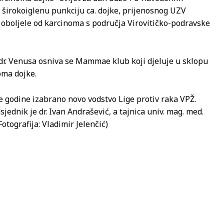
 širokoiglenu punkciju ca. dojke, prijenosnog UZV
 oboljele od karcinoma s područja Virovitičko-podravske
dr. Venusa osniva se Mammae klub koji djeluje u sklopu
oma dojke.
e godine izabrano novo vodstvo Lige protiv raka VPŽ.
ednik je dr. Ivan Andrašević, a tajnica univ. mag. med.
Fotografija: Vladimir Jelenčić)