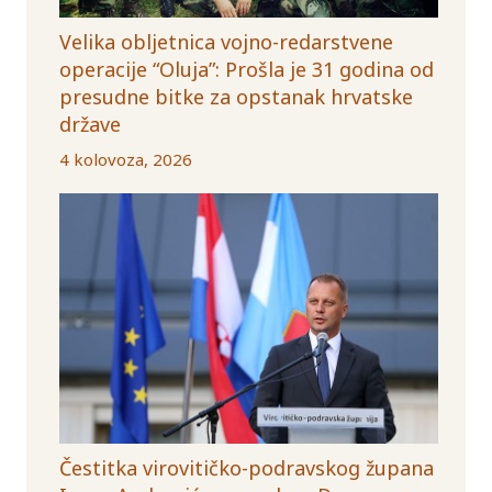
Velika obljetnica vojno-redarstvene
operacije “Oluja”: Prošla je 31 godina od
presudne bitke za opstanak hrvatske
države
4 kolovoza, 2026
Čestitka virovitičko-podravskog župana