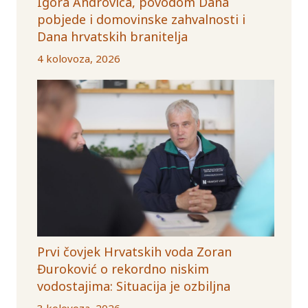
Igora Androvića, povodom Dana
pobjede i domovinske zahvalnosti i
Dana hrvatskih branitelja
4 kolovoza, 2026
Prvi čovjek Hrvatskih voda Zoran
Đuroković o rekordno niskim
vodostajima: Situacija je ozbiljna
3 kolovoza, 2026