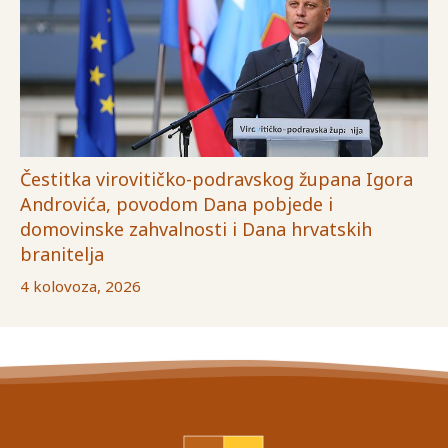
Čestitka virovitičko-podravskog župana Igora
Androvića, povodom Dana pobjede i
domovinske zahvalnosti i Dana hrvatskih
branitelja
4 kolovoza, 2026