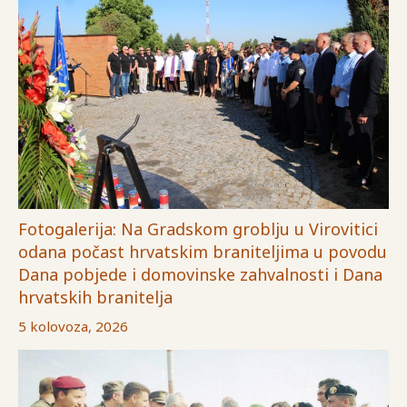
Fotogalerija: Na Gradskom groblju u Virovitici
odana počast hrvatskim braniteljima u povodu
Dana pobjede i domovinske zahvalnosti i Dana
hrvatskih branitelja
5 kolovoza, 2026