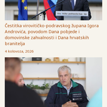
Čestitka virovitičko-podravskog župana Igora
Androvića, povodom Dana pobjede i
domovinske zahvalnosti i Dana hrvatskih
branitelja
4 kolovoza, 2026