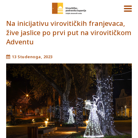
Na inicijativu virovitičkih franjevaca,
žive jaslice po prvi put na virovitičkom
Adventu
13 Studenoga, 2023