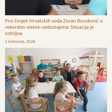
Prvi čovjek Hrvatskih voda Zoran Đuroković o
rekordno niskim vodostajima: Situacija je
ozbiljna
3 kolovoza, 2026