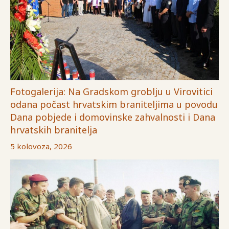
Fotogalerija: Na Gradskom groblju u Virovitici
odana počast hrvatskim braniteljima u povodu
Dana pobjede i domovinske zahvalnosti i Dana
hrvatskih branitelja
5 kolovoza, 2026