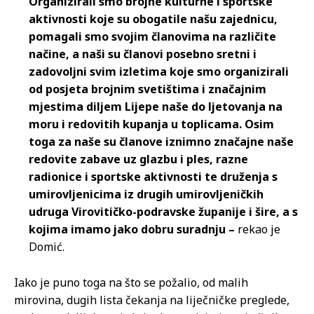
Organizirali smo brojne kulturne i sportske
aktivnosti koje su obogatile našu zajednicu,
pomagali smo svojim članovima na različite
načine, a naši su članovi posebno sretni i
zadovoljni svim izletima koje smo organizirali
od posjeta brojnim svetištima i značajnim
mjestima diljem Lijepe naše do ljetovanja na
moru i redovitih kupanja u toplicama. Osim
toga za naše su članove iznimno značajne naše
redovite zabave uz glazbu i ples, razne
radionice i sportske aktivnosti te druženja s
umirovljenicima iz drugih umirovljeničkih
udruga Virovitičko-podravske županije i šire, a s
kojima imamo jako dobru suradnju –
rekao je
Domić.
Iako je puno toga na što se požalio, od malih
mirovina, dugih lista čekanja na liječničke preglede,