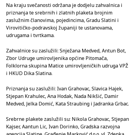
Na kraju svečanosti održana je dodjelu zahvalnica i
priznanja te srebrnih i zlatnih plaketa brojnim
zaslužnim članovima, pojedincima, Gradu Slatini i
Virovitičko-podravskoj županiji te ustanovama,
udrugama i tvrtkama.
Zahvalnice su zaslužili: Snježana Medved, Antun Bot,
Zbor Udruge umirovljenika općine Pitomača,
Folklorna skupina Matice umirovljeničkih udruga VPŽ
i HKUD Dika Slatina.
Priznanja su zaslužili: Ivan Grahovac, Slavica Hajek,
Stjepan Krahulec, Ana Hodak, Nada Nikšić, Damir
Medved, Jelka Domić, Kata Straubing i Jadranka Grbac.
Srebrne plakete zaslužili su: Nikola Grahovac, Stjepan
Kajser, Aantun Lic, Ivan Dorinko, Gradska razvojna
agencija Slatine, Građenje Marković d.o.o. vl. Zdenka