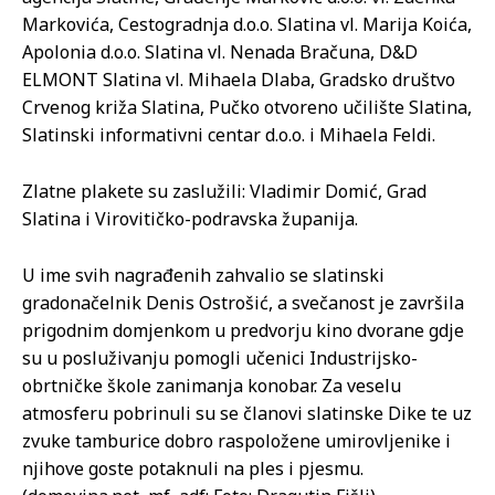
Markovića, Cestogradnja d.o.o. Slatina vl. Marija Koića,
Apolonia d.o.o. Slatina vl. Nenada Bračuna, D&D
ELMONT Slatina vl. Mihaela Dlaba, Gradsko društvo
Crvenog križa Slatina, Pučko otvoreno učilište Slatina,
Slatinski informativni centar d.o.o. i Mihaela Feldi.
Zlatne plakete su zaslužili: Vladimir Domić, Grad
Slatina i Virovitičko-podravska županija.
U ime svih nagrađenih zahvalio se slatinski
gradonačelnik Denis Ostrošić, a svečanost je završila
prigodnim domjenkom u predvorju kino dvorane gdje
su u posluživanju pomogli učenici Industrijsko-
obrtničke škole zanimanja konobar. Za veselu
atmosferu pobrinuli su se članovi slatinske Dike te uz
zvuke tamburice dobro raspoložene umirovljenike i
njihove goste potaknuli na ples i pjesmu.