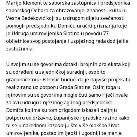
Marijo Klement te saborska zastupnica i predsjednica
saborskog Odbora za obrazovanje, znanost i kulturu
Vesna Bedeković koji su u drugom dijelu svečanosti
pomogli predsjedniku Domiću uručiti priznanja koje
je Udruga umirovljenika Slatina u povodu 77.
obljetnice svog postojanja i uspješnog rada dodijelila
zaslužnima.
U svojim su se govorima dotakli brojnih projekata koji
su odrađeni u zajedničkoj suradnji, osobito
gradonačelnik Ostrošić budući da je najviše projekata
realizirano uz potporu Grada Slatine. Osim toga u
njihovim su se govorima mogle čuti samo riječi hvale
za ovu udrugu i njezinog agilnog predsjednika
Domića kojima su tom prigodom iskazali daljnju
potporu od državne, županijske i gradske razine kako
bi se u narednom razdoblju što više olakšao život
umirovljenika, postao im ljepši i ugodniji te manje