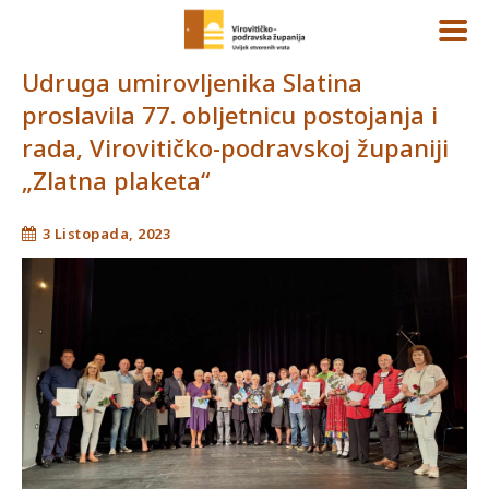
Udruga umirovljenika Slatina
proslavila 77. obljetnicu postojanja i
rada, Virovitičko-podravskoj županiji
„Zlatna plaketa“
3 Listopada, 2023