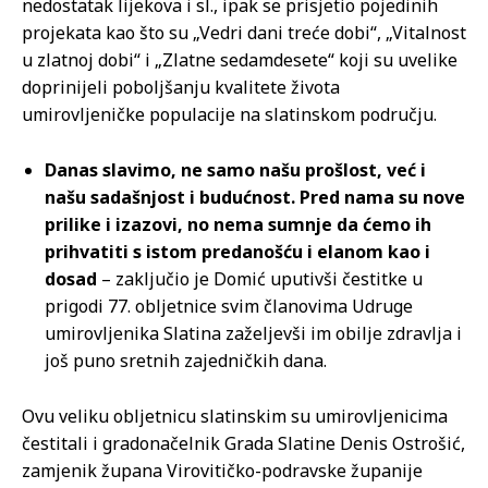
nedostatak lijekova i sl., ipak se prisjetio pojedinih
projekata kao što su „Vedri dani treće dobi“, „Vitalnost
u zlatnoj dobi“ i „Zlatne sedamdesete“ koji su uvelike
doprinijeli poboljšanju kvalitete života
umirovljeničke populacije na slatinskom području.
Danas slavimo, ne samo našu prošlost, već i
našu sadašnjost i budućnost. Pred nama su nove
prilike i izazovi, no nema sumnje da ćemo ih
prihvatiti s istom predanošću i elanom kao i
dosad
– zaključio je Domić uputivši čestitke u
prigodi 77. obljetnice svim članovima Udruge
umirovljenika Slatina zaželjevši im obilje zdravlja i
još puno sretnih zajedničkih dana.
Ovu veliku obljetnicu slatinskim su umirovljenicima
čestitali i gradonačelnik Grada Slatine Denis Ostrošić,
zamjenik župana Virovitičko-podravske županije