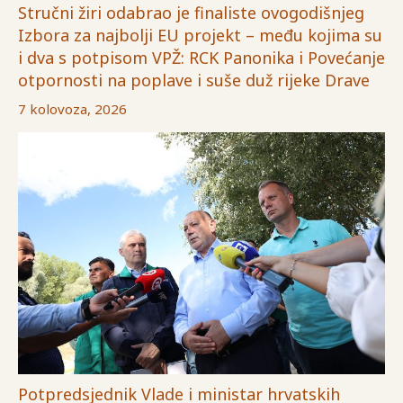
Stručni žiri odabrao je finaliste ovogodišnjeg
Izbora za najbolji EU projekt – među kojima su
i dva s potpisom VPŽ: RCK Panonika i Povećanje
otpornosti na poplave i suše duž rijeke Drave
7 kolovoza, 2026
Potpredsjednik Vlade i ministar hrvatskih