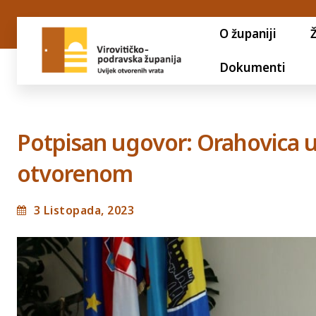
O županiji
Dokumenti
Potpisan ugovor: Orahovica u
otvorenom
3 Listopada, 2023