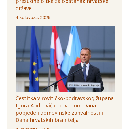
presudne bitke za opstanak hrvatske
države
4 kolovoza, 2026
Čestitka virovitičko-podravskog župana
Igora Androvića, povodom Dana
pobjede i domovinske zahvalnosti i
Dana hrvatskih branitelja
4 kolovoza, 2026