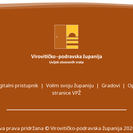
gitalni pristupnik
|
Volim svoju županiju
|
Gradovi
|
Op
stranice VPŽ
va prava pridržana © Virovitičko-podravska županija 202