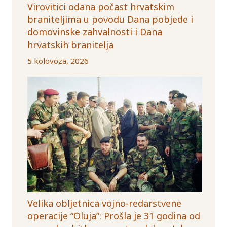
Virovitici odana počast hrvatskim
braniteljima u povodu Dana pobjede i
domovinske zahvalnosti i Dana
hrvatskih branitelja
5 kolovoza, 2026
Velika obljetnica vojno-redarstvene
operacije “Oluja”: Prošla je 31 godina od