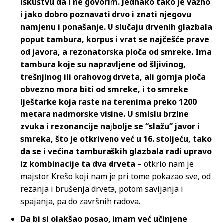
iskustvu da i ne govorim. Jednako tako je važno
i jako dobro poznavati drvo i znati njegovu
namjenu i ponašanje. U slučaju drvenih glazbala
poput tambura, korpus i vrat se najčešće prave
od javora, a rezonatorska ploča od smreke. Ima
tambura koje su napravljene od šljivinog,
trešnjinog ili orahovog drveta, ali gornja ploča
obvezno mora biti od smreke, i to smreke
lještarke koja raste na terenima preko 1200
metara nadmorske visine. U smislu brzine
zvuka i rezonancije najbolje se “slažu” javor i
smreka, što je otkriveno već u 16. stoljeću, tako
da se i većina tamburaških glazbala radi upravo
iz kombinacije ta dva drveta
– otkrio nam je
majstor Krešo koji nam je pri tome pokazao sve, od
rezanja i brušenja drveta, potom savijanja i
spajanja, pa do završnih radova.
Da bi si olakšao posao, imam već učinjene