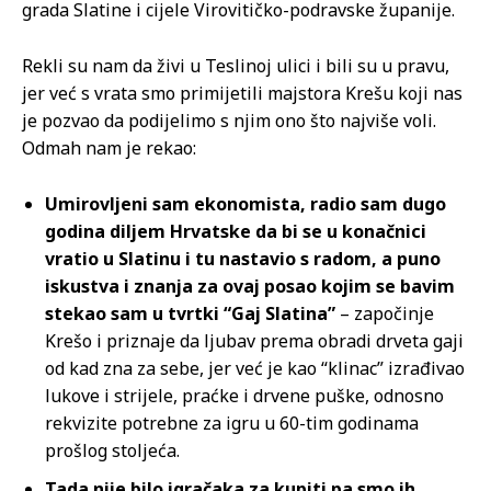
grada Slatine i cijele Virovitičko-podravske županije.
Rekli su nam da živi u Teslinoj ulici i bili su u pravu,
jer već s vrata smo primijetili majstora Krešu koji nas
je pozvao da podijelimo s njim ono što najviše voli.
Odmah nam je rekao:
Umirovljeni sam ekonomista, radio sam dugo
godina diljem Hrvatske da bi se u konačnici
vratio u Slatinu i tu nastavio s radom, a puno
iskustva i znanja za ovaj posao kojim se bavim
stekao sam u tvrtki “Gaj Slatina”
– započinje
Krešo i priznaje da ljubav prema obradi drveta gaji
od kad zna za sebe, jer već je kao “klinac” izrađivao
lukove i strijele, praćke i drvene puške, odnosno
rekvizite potrebne za igru u 60-tim godinama
prošlog stoljeća.
Tada nije bilo igračaka za kupiti pa smo ih