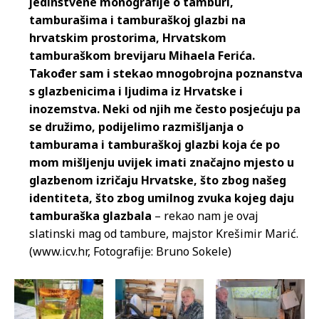
jedinstvene monografije o tamburi,
tamburašima i tamburaškoj glazbi na
hrvatskim prostorima, Hrvatskom
tamburaškom brevijaru Mihaela Ferića.
Također sam i stekao mnogobrojna poznanstva
s glazbenicima i ljudima iz Hrvatske i
inozemstva. Neki od njih me često posjećuju pa
se družimo, podijelimo razmišljanja o
tamburama i tamburaškoj glazbi koja će po
mom mišljenju uvijek imati značajno mjesto u
glazbenom izričaju Hrvatske, što zbog našeg
identiteta, što zbog umilnog zvuka kojeg daju
tamburaška glazbala
– rekao nam je ovaj
slatinski mag od tambure, majstor Krešimir Marić.
(www.icv.hr, Fotografije: Bruno Sokele)