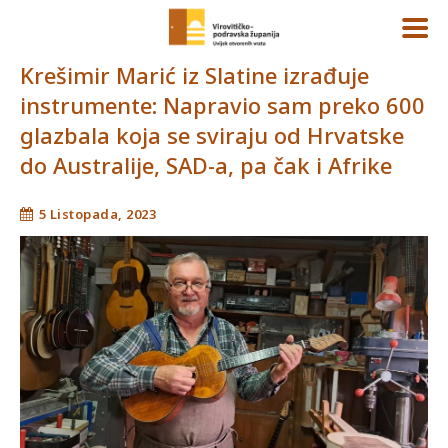
Krešimir Marić iz Slatine izrađuje
instrumente: Napravio sam preko 600
glazbala koja se sviraju od Hrvatske
do Australije, SAD-a, pa čak i Afrike
5 Listopada, 2023