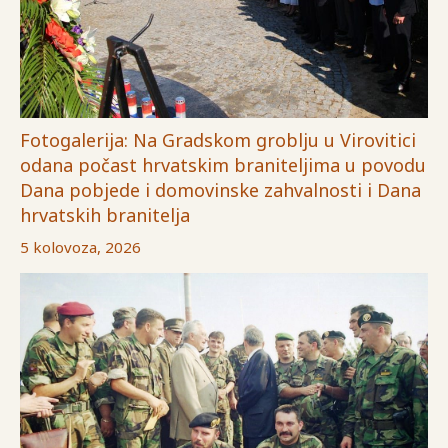
Fotogalerija: Na Gradskom groblju u Virovitici
odana počast hrvatskim braniteljima u povodu
Dana pobjede i domovinske zahvalnosti i Dana
hrvatskih branitelja
5 kolovoza, 2026