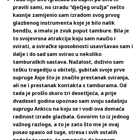
pravili sami, no izradu “dječjeg oružja” nešto
kasnije zamijenio sam izradom svog prvog
glazbenog instrumenta koje je bilo nalik
bendžu, a imalo je zvuk poput tambure. Bila je
to svojevrsna atrakcija koju sam naučio i
svirati, a sviračke sposobnosti usavršavao sam i
dalje i do sad sam svirao u nekoliko
tamburaških sastava. Nažalost, doživio sam
tešku tragediju u obitelji, gubitak svoje prve
supruge Asje što je značilo prestanak sviranja,
ali ne i prestanak kontakta s tamburama. Od
tada je prošlo skoro tri desetljeća, a prije
dvadeset godina upoznao sam svoju sadašnju
suprugu Ankicu na koju se i vodi ova domaća
radinost izrade glazbala. Govorim to iz jednog
važnog razloga, a to je zato što me je ovaj
posao spasio od tuge, stresa i svih ostalih
nedaća te vrste, te omogućio da krenem