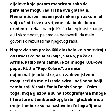
dijelove koje potom montiram tako da
paralelno mogu raditi i na dva glazbala.
Nemam žurbe i nisam pod nekim pritiskom, ali
valja učiniti sve na vrijeme i da bude dobro
uređeno
– rekao nam je Krešo kojeg krasi znanje,
ali i skromnost, pa smo ga nagovorili da malo
govori i o rezultatima njegovog rada.
Napravio sam preko 600 glazbala koja se sviraju
od Hrvatske do Australije, SAD-a, pa čak i
Afrike. Radio sam tambure za mnoge KUD-ove
poput KUD-a “Pajo Kolarić”, za naše
najpoznatije orkestre, a sa zadovoljstvom
mogu reći da moje izrade svira i naš ponajbolji
tamburaš, Virovitičanin Denis Špegelj. Osim
toga, moja glazbala su na fotografijama mnoge
literature o tamburaškoj glazbi i glazbalima, a
moje tambure su na naslovnim fotografijama