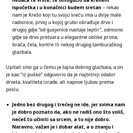
ispočetka i u konačnici budem sretan
– rekao
nam je Krešo koji tu svoju sreću ima u dvije male
radionice, prvoj u kojoj grubo obrađuje drvo i
drugoj gdje “od gusjenice nastaje leptir”, odnosno
gdje se drvo pretvara u elegantne oblike prima,
brača, čela, kontre ili nekog drugog tamburaškog
glazbala.
Upitali smo ga u čemu je tajna dobrog glazbala, a on
je kao “iz puške” odgovorio da je najbitniji odabir
drveta, kvaliteta izrade, ali napose ljubav prema
poslu.
Jedno bez drugog i trećeg ne ide, jer svima nam
je dobro poznato da, ako ne radiš ono što voliš,
nećeš to učiniti sa srcem, a to nije dobro.
Naravno, važan je i dobar alat, a o znanju i