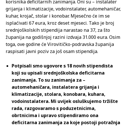
korisnika deficitarnih zanimanja. Oni su – instalater
grijanja i klimatizacije, vodoinstalater, automehaničar,
kuhar, krojač, stolar i konobar. Mjesečno će im se
isplaćivati 67 eura, kroz deset mjeseci. Tako je broj
srednjoškolskih stipendija narastao na 37, za što
županija na godišnjoj razini izdvaja 31.000 eura. Osim
toga, ove godine će Virovitičko-podravska županija
raspisati javni poziv za još osam stipendija.
Potpisali smo ugovore s 18 novih stipendista
koji su upisali srednjoškolska deficitarna
zanimanja. To su zanimanja za –
automehaničara, instalatera grijanja i
klimatizacije, stolara, konobara, kuhara,
vodoinstalatera. Mi uvijek osluškujemo tržište
rada, razgovaramo s poduzetnicima,
obrtnicima i upravo stipendiramo ona
deficitarna zanimanja za koje postoji potražnja