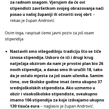
za radnom snagom. Vjerujem da će ovi
stipendisti završetkom svojeg obrazovanja naći
posao u našoj županiji ili otvoriti svoj obrt
–
rekao je župan Andrović.
Osim toga, raspisat ćemo javni poziv za još osam
stipendija
Nastavili smo višegodišnju tradiciju što se tiče
iznosa stipendija. Uskoro će ići i drugi krug
natječaja obzirom da nam je prvotni plan bio 26
novih stipendija, a danas smo ih uručili 18, tako
da je ostalo mjesta za još osam učenika. Samim
time, ove školske godine imat ćemo ukupno 37
srednjoškolskih stipendista. Ako uzmemo u
obzir i visokoškolske stipendiste, sveukupno
imamo 106 stipendija za koje izdvajamo ukupno
130 tisuća eura
– naglasio je župan Andrović.