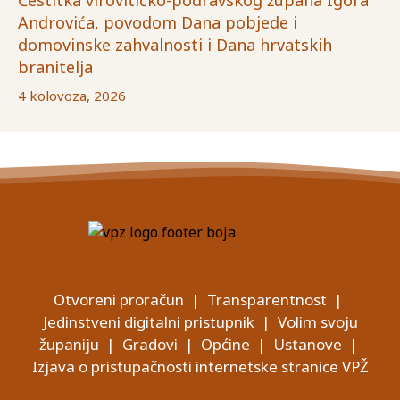
Čestitka virovitičko-podravskog župana Igora
Androvića, povodom Dana pobjede i
domovinske zahvalnosti i Dana hrvatskih
branitelja
4 kolovoza, 2026
Otvoreni proračun
|
Transparentnost
|
Jedinstveni digitalni pristupnik
|
Volim svoju
županiju
|
Gradovi
|
Općine
|
Ustanove
|
Izjava o pristupačnosti internetske stranice VPŽ