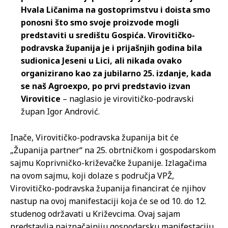
Hvala Ličanima na gostoprimstvu i doista smo
ponosni što smo svoje proizvode mogli
predstaviti u središtu Gospića. Virovitičko-
podravska županija je i prijašnjih godina bila
sudionica Jeseni u Lici, ali nikada ovako
organizirano kao za jubilarno 25. izdanje, kada
se naš Agroexpo, po prvi predstavio izvan
Virovitice
– naglasio je virovitičko-podravski
župan Igor Andrović.
Inače, Virovitičko-podravska županija bit će
„Županija partner“ na 25. obrtničkom i gospodarskom
sajmu Koprivničko-križevačke županije. Izlagačima
na ovom sajmu, koji dolaze s područja VPŽ,
Virovitičko-podravska županija financirat će njihov
nastup na ovoj manifestaciji koja će se od 10. do 12.
studenog održavati u Križevcima. Ovaj sajam
predstavlja najznačajniju gospodarsku manifestaciju