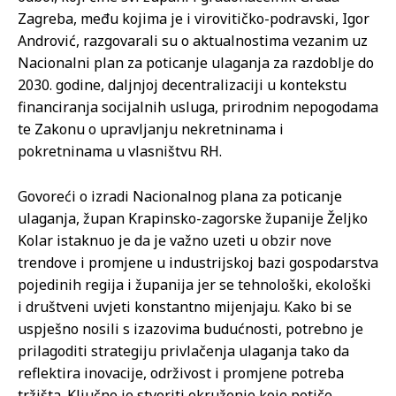
Zagreba, među kojima je i virovitičko-podravski, Igor
Andrović, razgovarali su o aktualnostima vezanim uz
Nacionalni plan za poticanje ulaganja za razdoblje do
2030. godine, daljnjoj decentralizaciji u kontekstu
financiranja socijalnih usluga, prirodnim nepogodama
te Zakonu o upravljanju nekretninama i
pokretninama u vlasništvu RH.
Govoreći o izradi Nacionalnog plana za poticanje
ulaganja, župan Krapinsko-zagorske županije Željko
Kolar istaknuo je da je važno uzeti u obzir nove
trendove i promjene u industrijskoj bazi gospodarstva
pojedinih regija i županija jer se tehnološki, ekološki
i društveni uvjeti konstantno mijenjaju. Kako bi se
uspješno nosili s izazovima budućnosti, potrebno je
prilagoditi strategiju privlačenja ulaganja tako da
reflektira inovacije, održivost i promjene potreba
tržišta. Ključno je stvoriti okruženje koje potiče