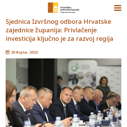
Sjednica Izvršnog odbora Hrvatske
zajednice županija: Privlačenje
investicija ključno je za razvoj regija
20 Rujna, 2023