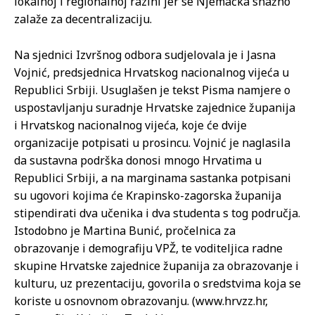
lokalnoj i regionalnoj razini jer se Njemačka snažno
zalaže za decentralizaciju.
Na sjednici Izvršnog odbora sudjelovala je i Jasna
Vojnić, predsjednica Hrvatskog nacionalnog vijeća u
Republici Srbiji. Usuglašen je tekst Pisma namjere o
uspostavljanju suradnje Hrvatske zajednice županija
i Hrvatskog nacionalnog vijeća, koje će dvije
organizacije potpisati u prosincu. Vojnić je naglasila
da sustavna podrška donosi mnogo Hrvatima u
Republici Srbiji, a na marginama sastanka potpisani
su ugovori kojima će Krapinsko-zagorska županija
stipendirati dva učenika i dva studenta s tog područja.
Istodobno je Martina Bunić, pročelnica za
obrazovanje i demografiju VPŽ, te voditeljica radne
skupine Hrvatske zajednice županija za obrazovanje i
kulturu, uz prezentaciju, govorila o sredstvima koja se
koriste u osnovnom obrazovanju. (www.hrvzz.hr,