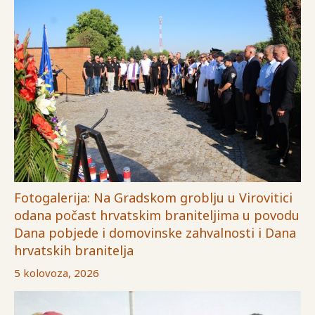
Fotogalerija: Na Gradskom groblju u Virovitici
odana počast hrvatskim braniteljima u povodu
Dana pobjede i domovinske zahvalnosti i Dana
hrvatskih branitelja
5 kolovoza, 2026