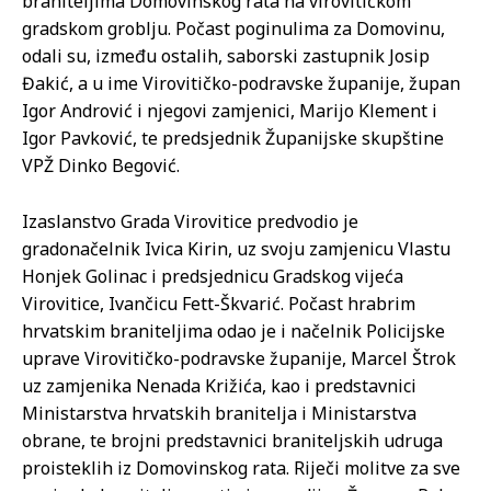
braniteljima Domovinskog rata na virovitičkom
gradskom groblju. Počast poginulima za Domovinu,
odali su, između ostalih, saborski zastupnik Josip
Đakić, a u ime Virovitičko-podravske županije, župan
Igor Andrović i njegovi zamjenici, Marijo Klement i
Igor Pavković, te predsjednik Županijske skupštine
VPŽ Dinko Begović.
Izaslanstvo Grada Virovitice predvodio je
gradonačelnik Ivica Kirin, uz svoju zamjenicu Vlastu
Honjek Golinac i predsjednicu Gradskog vijeća
Virovitice, Ivančicu Fett-Škvarić. Počast hrabrim
hrvatskim braniteljima odao je i načelnik Policijske
uprave Virovitičko-podravske županije, Marcel Štrok
uz zamjenika Nenada Križića, kao i predstavnici
Ministarstva hrvatskih branitelja i Ministarstva
obrane, te brojni predstavnici braniteljskih udruga
proisteklih iz Domovinskog rata. Riječi molitve za sve