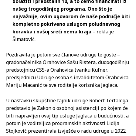
dolaziti i preostalih 10, a to ćemo financirati iz
našeg trogodišnjeg programa. Ono što je
najvažnije, ovim ugovorom će naše područje biti
kompletno pokriveno uslugom poludnevnog
boravka i našoj sreći nema kraja
– rekla je
Šimatović.
Pozdravila je potom sve članove udruge te goste –
gradonačelnika Orahovice Sašu Ristera, dugogodišnju
predstojnicu CSS-a Orahovica Ivanku Kufner,
predsjednicu Udruge osoba s invaliditetom Orahovica
Mariju Macanić te sve roditelje korisnika Jaglaca.
U nastavku skupštine tajnik udruge Robert Terfaloga
predstavio je Zakon o osobnoj asistenciji po kojem će
biti napravljen ovaj tip usluge Jaglaca u budućnosti, a
potom je voditeljica programskih aktivnosti Lidija
Stojković prezentirala izvješće o radu udruge u 2022.