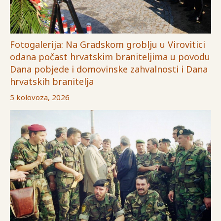
Fotogalerija: Na Gradskom groblju u Virovitici
odana počast hrvatskim braniteljima u povodu
Dana pobjede i domovinske zahvalnosti i Dana
hrvatskih branitelja
5 kolovoza, 2026