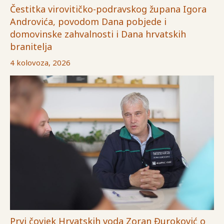
Čestitka virovitičko-podravskog župana Igora
Androvića, povodom Dana pobjede i
domovinske zahvalnosti i Dana hrvatskih
branitelja
4 kolovoza, 2026
Prvi čovjek Hrvatskih voda Zoran Đuroković o