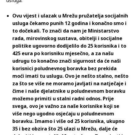
usluga.
Ovu vijest i ulazak u Mrežu pružatelja socijalnih
usluga čekamo punih 12 godina i konačno smo i
to dočekali. To znači da nam je Ministarstvo
rada, mirovinskog sustava, obitelji i socijalne
politike ugovorno dodijelilo do 25 korisnika i to
425 eura po korisniku mjesečno, a za našu
udrugu to konačno znači sigurnost da će naši
korisnici poludnevnog boravka bez prekida
moći imati tu uslugu. Ovo je nešto stalno, nešto
za što se više ne moramo javljati na natječaje i
čime i naše djelatnike u poludnevnom boravku
možemo primiti u stalni radni odnos. Prije
svega, ovo je važno za naše korisnike koji se
više nego ugodno osjećaju u poludnevnom
boravku. Imamo i više od 25 korisnika, ukupno
35 i bez obzira što 25 ulazi u Mrežu, dalje će