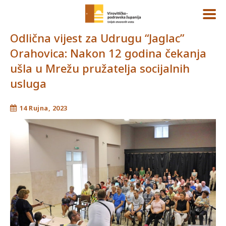
Odlična vijest za Udrugu “Jaglac”
Orahovica: Nakon 12 godina čekanja
ušla u Mrežu pružatelja socijalnih
usluga
14 Rujna, 2023