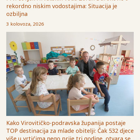
rekordno niskim vodostajima: Situacija je
ozbiljna
3 kolovoza, 2026
Kako Virovitičko-podravska županija postaje
TOP destinacija za mlade obitelji: Čak 532 djece
više u vrtićima nego prije tri godine, otvara se