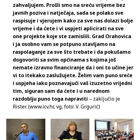
zahvaljujem. Prošli smo na sreću vrijeme bez
javnih poziva i natječaja, sada se polako sve
raspisuje i vjerujem kako za sve nas dolazi bolje
vrijeme i da ćete i vi uspjeti aplicirati na sve
one projekte koje ste zamislili. Grad Orahovica
i ja osobno vam se potpuno stavljamo na
raspolaganje za sve što trebate i da pokušamo
dogovoriti sa svim općinama s kojima još
nemate izravno financiranje da i oni to učine jer
vi to itekako zaslužujete. Želim vam puno sreće
i uspjeha iako poznavajući vaš izuzetno vrijedni
tim, siguran sam da ćete i u narednom
razdoblju puno toga napraviti
– zaključio je
Rister. (www.icv.hr, vg, foto: V. Grgurić)