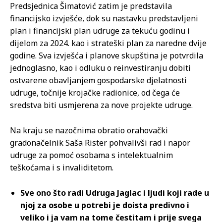
Predsjednica Šimatović zatim je predstavila
financijsko izvješće, dok su nastavku predstavljeni
plan i financijski plan udruge za tekuću godinu i
dijelom za 2024. kao i strateški plan za naredne dvije
godine. Sva izvješća i planove skupština je potvrdila
jednoglasno, kao i odluku o reinvestiranju dobiti
ostvarene obavljanjem gospodarske djelatnosti
udruge, točnije krojačke radionice, od čega će
sredstva biti usmjerena za nove projekte udruge.
Na kraju se nazočnima obratio orahovački
gradonačelnik Saša Rister pohvalivši rad i napor
udruge za pomoć osobama s intelektualnim
teškoćama i s invaliditetom.
Sve ono što radi Udruga Jaglac i ljudi koji rade u
njoj za osobe u potrebi je doista predivno i
veliko i ja vam na tome čestitam i prije svega