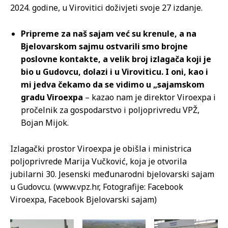
2024. godine, u Virovitici doživjeti svoje 27 izdanje.
Pripreme za naš sajam već su krenule, a na
Bjelovarskom sajmu ostvarili smo brojne
poslovne kontakte, a velik broj izlagača koji je
bio u Gudovcu, dolazi i u Viroviticu. I oni, kao i
mi jedva čekamo da se vidimo u „sajamskom
gradu Viroexpa
– kazao nam je direktor Viroexpa i
pročelnik za gospodarstvo i poljoprivredu VPŽ,
Bojan Mijok.
Izlagački prostor Viroexpa je obišla i ministrica
poljoprivrede Marija Vučković, koja je otvorila
jubilarni 30. Jesenski međunarodni bjelovarski sajam
u Gudovcu. (www.vpz.hr, Fotografije: Facebook
Viroexpa, Facebook Bjelovarski sajam)