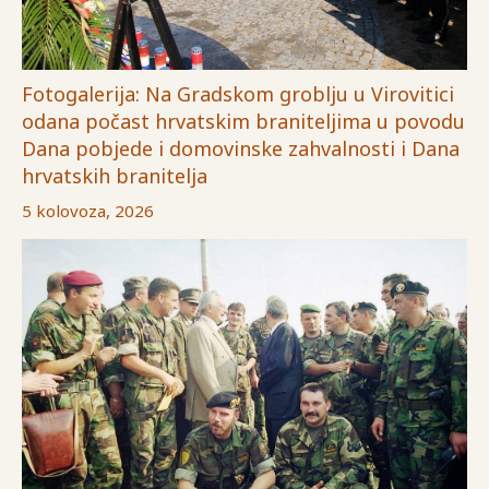
Fotogalerija: Na Gradskom groblju u Virovitici
odana počast hrvatskim braniteljima u povodu
Dana pobjede i domovinske zahvalnosti i Dana
hrvatskih branitelja
5 kolovoza, 2026