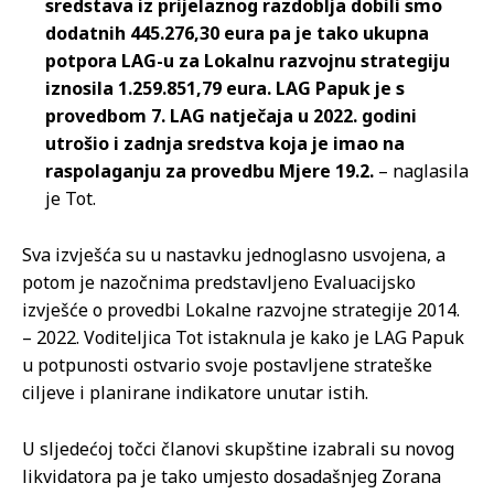
sredstava iz prijelaznog razdoblja dobili smo
dodatnih 445.276,30 eura pa je tako ukupna
potpora LAG-u za Lokalnu razvojnu strategiju
iznosila 1.259.851,79 eura. LAG Papuk je s
provedbom 7. LAG natječaja u 2022. godini
utrošio i zadnja sredstva koja je imao na
raspolaganju za provedbu Mjere 19.2.
– naglasila
je Tot.
Sva izvješća su u nastavku jednoglasno usvojena, a
potom je nazočnima predstavljeno Evaluacijsko
izvješće o provedbi Lokalne razvojne strategije 2014.
– 2022. Voditeljica Tot istaknula je kako je LAG Papuk
u potpunosti ostvario svoje postavljene strateške
ciljeve i planirane indikatore unutar istih.
U sljedećoj točci članovi skupštine izabrali su novog
likvidatora pa je tako umjesto dosadašnjeg Zorana