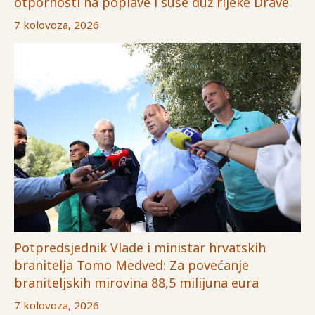
otpornosti na poplave i suše duž rijeke Drave
7 kolovoza, 2026
Potpredsjednik Vlade i ministar hrvatskih
branitelja Tomo Medved: Za povećanje
braniteljskih mirovina 88,5 milijuna eura
7 kolovoza, 2026