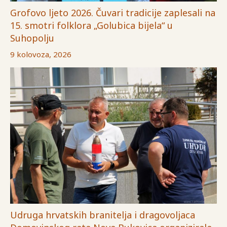
Grofovo ljeto 2026. Čuvari tradicije zaplesali na
15. smotri folklora „Golubica bijela“ u
Suhopolju
9 kolovoza, 2026
Udruga hrvatskih branitelja i dragovoljaca