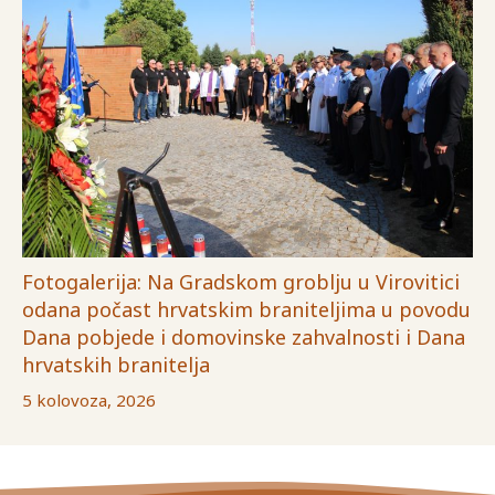
Fotogalerija: Na Gradskom groblju u Virovitici
odana počast hrvatskim braniteljima u povodu
Dana pobjede i domovinske zahvalnosti i Dana
hrvatskih branitelja
5 kolovoza, 2026