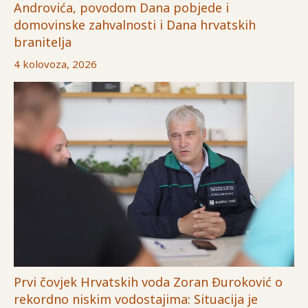
Androvića, povodom Dana pobjede i
domovinske zahvalnosti i Dana hrvatskih
branitelja
4 kolovoza, 2026
Prvi čovjek Hrvatskih voda Zoran Đuroković o
rekordno niskim vodostajima: Situacija je