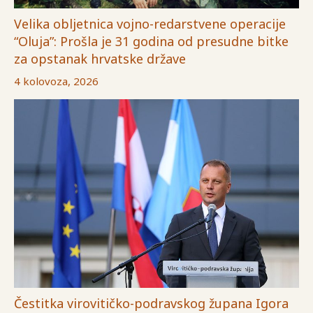
Velika obljetnica vojno-redarstvene operacije
“Oluja”: Prošla je 31 godina od presudne bitke
za opstanak hrvatske države
4 kolovoza, 2026
Čestitka virovitičko-podravskog župana Igora