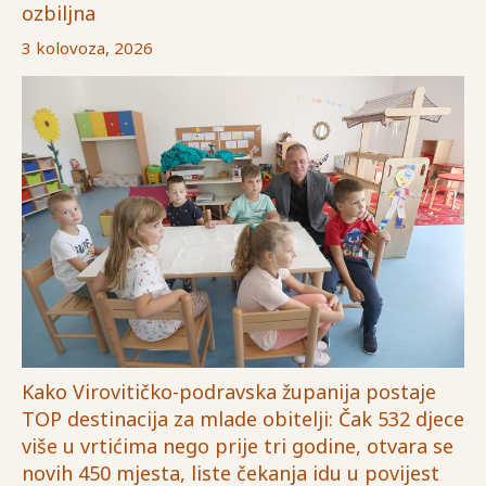
ozbiljna
3 kolovoza, 2026
Kako Virovitičko-podravska županija postaje
TOP destinacija za mlade obitelji: Čak 532 djece
više u vrtićima nego prije tri godine, otvara se
novih 450 mjesta, liste čekanja idu u povijest