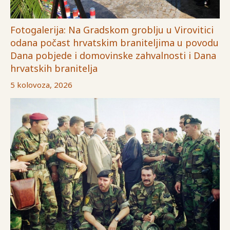
Fotogalerija: Na Gradskom groblju u Virovitici
odana počast hrvatskim braniteljima u povodu
Dana pobjede i domovinske zahvalnosti i Dana
hrvatskih branitelja
5 kolovoza, 2026