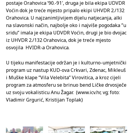
postaje Orahovica ’90.-91′, druga je bila ekipa UDVDR
Voćin dok je treće mjesto pripalo ekipi UHVDR 2./132
Orahovica. U najzanimljivijem dijelu natjecanja, alki
na slavonski način, najbolje oko i najviše pogodaka ”u
sridu” imala je ekipa UDVDR Voćin, drugi je bio dvojac
iz UHVDR 2./132 Orahovica, dok je treće mjesto
osvojila HVIDR-a Orahovica.
U tijeku manifestacije održan je i kulturno-umjetnički
program uz nastup KUD-ova Crkvari, Zdenac, Mikleuš
i Muške klape ”Vila Velebita” Virovitica, a kroz cijeli
program za atmosferu se brinuo bend Ličke drvosječe
uz svoju vokalisticu Anu Žagar. (www.icv.hr, vg; foto:
Vladimir Grgurić, Kristijan Toplak)