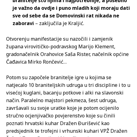
branitelje što njima i najpotrebnije, a posebno
je važno da ovdje i puno mladih koji moraju dati
sve od sebe da se Domovinski rat nikada ne
zaboravi
– zaključila je Kraljić.
Otvorenju manifestacije su nazočili i zamjenik
župana virovitičko-podravskog Marijo Klement,
gradonačelnik Orahovice Saša Rister, načelnik općine
Čađavica Mirko Rončević…
Potom su započele branitelje igre u kojima se
natjecalo 10 braniteljskih udruga u tri discipline i to u
visećoj kuglani, bacanju potkove i alki na slavonski
način. Paralelno majstori pekmeza, šest udruga,
završavali su svoje uratke koje je potom ocijenilo
stručno ocjenjivačko povjerenstvo koje su činili
poznati hrvatski kuhar Dražen Đurišević kao
predsjednik te trofejni i vrhunski kuhari VPŽ Dražen