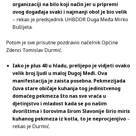
organizaciji na bilo koji način jer u pripremi
ovog događaja svaki i najmanji obol je bio velik
– rekao je predsjednik UHBDDR Duga Međa Mirko
Bušljeta.
Potom je sve prisutne pozdravio načelnik Općine
Zdenci Tomislav Durmić.
Iako je plus 40 u hladu, prelijepo je vidjeti ovako
velik broj ljudi u maloj Dugoj Međi. Ova
manifestacija je zaista posebna. Pekmezijada
čuva stare običaje kuhanja tog jedinstvenog
domaćeg pekmeza što nas sve vraća u
djetinjstvo i mladost kada se po našim
dvorištima i šorovima širom Slavonije širio miris
kuhanog pekmeza iz kotla, to je neprocjenjivo
–
rekao je Durmić.