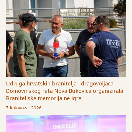
Udruga hrvatskih branitelja i dragovoljaca
Domovinskog rata Nova Bukovica organizirala
Braniteljske memorijalne igre
7 kolovoza, 2026