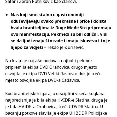
Šafar i Zoran Putniković kao članovi.
Nas koji smo stalno u gastronomiji
oduševljavaju ovako prekrasne i priče i doista
hvala braniteljima iz Duge Međe što pripremaju
ovu manifestaciju. Pekmezi su bili odlični, vidi
se da ljudi znaju što rade i imaju iskustva i to je
lijepo za vidjeti
– rekao je Đurišević.
Na kraju je najviše bodova i najbolji pekmez
pripremila ekipa DVD Orahovica, drugo mjesto
osvojila je ekipa DVD Veliki Rastovac dok je treće
mjesto osvojila ekipa DVD-a Čađavica.
Kod braniteljskih igara, u disciplini viseća kuglana
najpreciznija je bila ekipa HVIDR-e Slatina, druga je
je bila HVIDR-a Orahovica, treći UDVDR Slatina. U
bacanju potkove slavila je ekipa UHBDDR Policijske