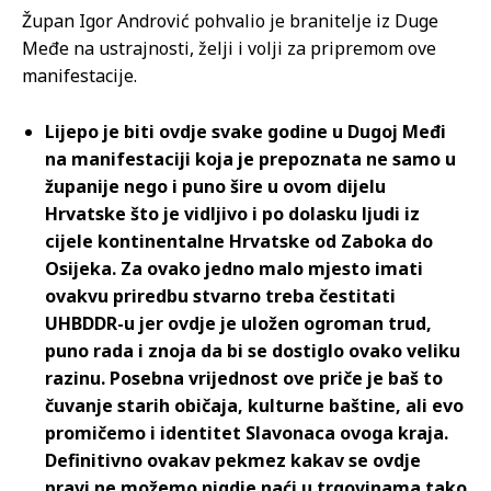
Župan Igor Andrović pohvalio je branitelje iz Duge
Međe na ustrajnosti, želji i volji za pripremom ove
manifestacije.
Lijepo je biti ovdje svake godine u Dugoj Međi
na manifestaciji koja je prepoznata ne samo u
županije nego i puno šire u ovom dijelu
Hrvatske što je vidljivo i po dolasku ljudi iz
cijele kontinentalne Hrvatske od Zaboka do
Osijeka. Za ovako jedno malo mjesto imati
ovakvu priredbu stvarno treba čestitati
UHBDDR-u jer ovdje je uložen ogroman trud,
puno rada i znoja da bi se dostiglo ovako veliku
razinu. Posebna vrijednost ove priče je baš to
čuvanje starih običaja, kulturne baštine, ali evo
promičemo i identitet Slavonaca ovoga kraja.
Definitivno ovakav pekmez kakav se ovdje
pravi ne možemo nigdje naći u trgovinama tako