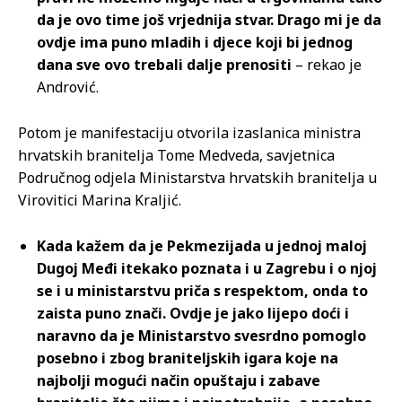
da je ovo time još vrjednija stvar. Drago mi je da
ovdje ima puno mladih i djece koji bi jednog
dana sve ovo trebali dalje prenositi
– rekao je
Andrović.
Potom je manifestaciju otvorila izaslanica ministra
hrvatskih branitelja Tome Medveda, savjetnica
Područnog odjela Ministarstva hrvatskih branitelja u
Virovitici Marina Kraljić.
Kada kažem da je Pekmezijada u jednoj maloj
Dugoj Međi itekako poznata i u Zagrebu i o njoj
se i u ministarstvu priča s respektom, onda to
zaista puno znači. Ovdje je jako lijepo doći i
naravno da je Ministarstvo svesrdno pomoglo
posebno i zbog braniteljskih igara koje na
najbolji mogući način opuštaju i zabave