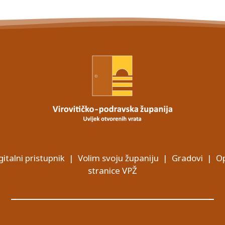
gitalni pristupnik
|
Volim svoju županiju
|
Gradovi
|
Op
stranice VPŽ