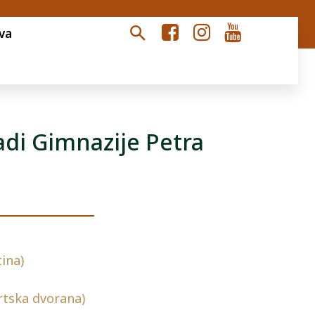
va
adi Gimnazije Petra
ina)
ortska dvorana)