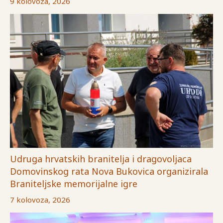
9 kolovoza, 2026
Udruga hrvatskih branitelja i dragovoljaca
Domovinskog rata Nova Bukovica organizirala
Braniteljske memorijalne igre
7 kolovoza, 2026