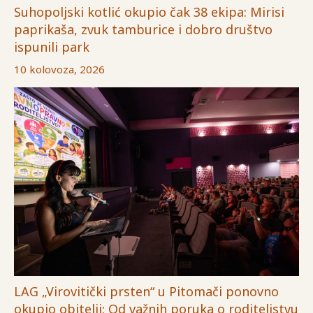
Suhopoljski kotlić okupio čak 38 ekipa: Mirisi
paprikaša, zvuk tamburice i dobro društvo
ispunili park
10 kolovoza, 2026
LAG „Virovitički prsten“ u Pitomači ponovno
okupio obitelji: Od važnih poruka o roditeljstvu