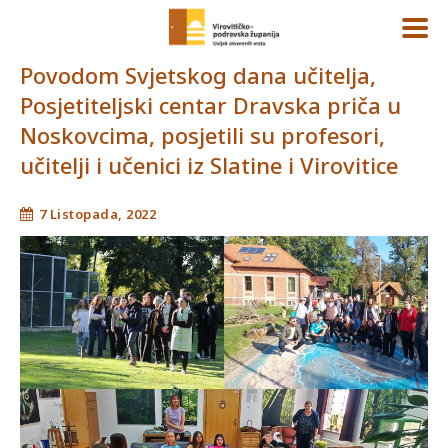
Povodom Svjetskog dana učitelja,
Posjetiteljski centar Dravska priča u
Noskovcima, posjetili su profesori,
učitelji i učenici iz Slatine i Virovitice
7 Listopada, 2022