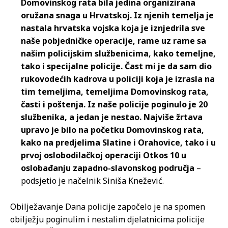
Domovinskog rata bila jedina organizirana
oružana snaga u Hrvatskoj. Iz njenih temelja je
nastala hrvatska vojska koja je iznjedrila sve
naše pobjedničke operacije, rame uz rame sa
našim policijskim službenicima, kako temeljne,
tako i specijalne policije. Čast mi je da sam dio
rukovodećih kadrova u policiji koja je izrasla na
tim temeljima, temeljima Domovinskog rata,
časti i poštenja. Iz naše policije poginulo je 20
službenika, a jedan je nestao. Najviše žrtava
upravo je bilo na početku Domovinskog rata,
kako na predjelima Slatine i Orahovice, tako i u
prvoj oslobodilačkoj operaciji Otkos 10 u
oslobađanju zapadno-slavonskog područja
–
podsjetio je načelnik Siniša Knežević.
Obilježavanje Dana policije započelo je na spomen
obilježju poginulim i nestalim djelatnicima policije