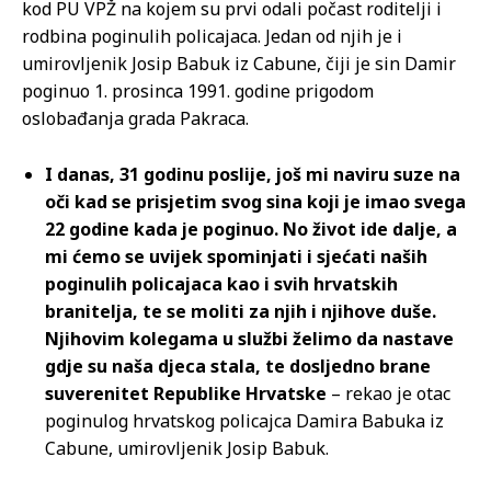
kod PU VPŽ na kojem su prvi odali počast roditelji i
rodbina poginulih policajaca. Jedan od njih je i
umirovljenik Josip Babuk iz Cabune, čiji je sin Damir
poginuo 1. prosinca 1991. godine prigodom
oslobađanja grada Pakraca.
I danas, 31 godinu poslije, još mi naviru suze na
oči kad se prisjetim svog sina koji je imao svega
22 godine kada je poginuo. No život ide dalje, a
mi ćemo se uvijek spominjati i sjećati naših
poginulih policajaca kao i svih hrvatskih
branitelja, te se moliti za njih i njihove duše.
Njihovim kolegama u službi želimo da nastave
gdje su naša djeca stala, te dosljedno brane
suverenitet Republike Hrvatske
– rekao je otac
poginulog hrvatskog policajca Damira Babuka iz
Cabune, umirovljenik Josip Babuk.