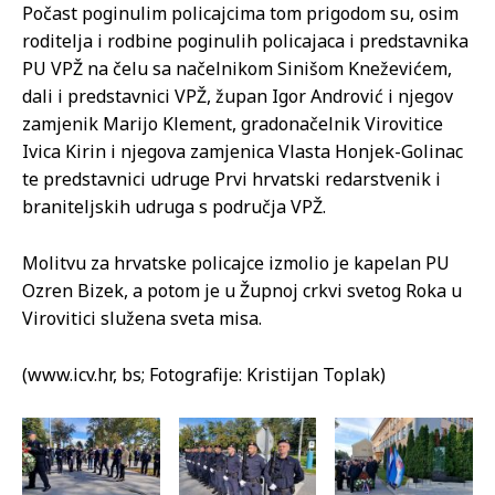
Počast poginulim policajcima tom prigodom su, osim
roditelja i rodbine poginulih policajaca i predstavnika
PU VPŽ na čelu sa načelnikom Sinišom Kneževićem,
dali i predstavnici VPŽ, župan Igor Andrović i njegov
zamjenik Marijo Klement, gradonačelnik Virovitice
Ivica Kirin i njegova zamjenica Vlasta Honjek-Golinac
te predstavnici udruge Prvi hrvatski redarstvenik i
braniteljskih udruga s područja VPŽ.
Molitvu za hrvatske policajce izmolio je kapelan PU
Ozren Bizek, a potom je u Župnoj crkvi svetog Roka u
Virovitici služena sveta misa.
(www.icv.hr, bs; Fotografije: Kristijan Toplak)