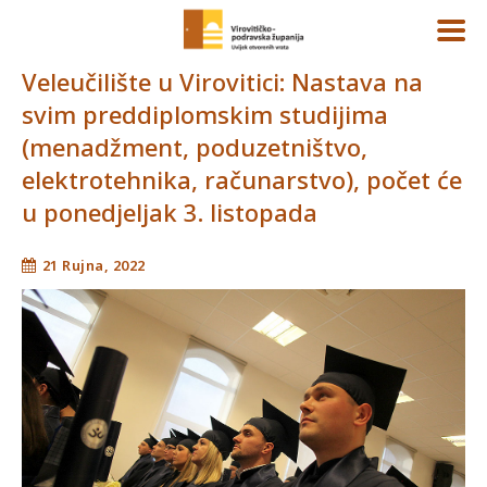
Veleučilište u Virovitici: Nastava na
svim preddiplomskim studijima
(menadžment, poduzetništvo,
elektrotehnika, računarstvo), počet će
u ponedjeljak 3. listopada
21 Rujna, 2022