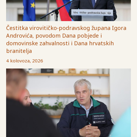
Čestitka virovitičko-podravskog župana Igora
Androvića, povodom Dana pobjede i
domovinske zahvalnosti i Dana hrvatskih
branitelja
4 kolovoza, 2026