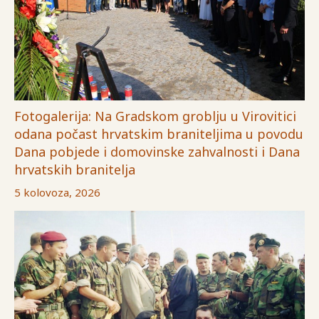
Fotogalerija: Na Gradskom groblju u Virovitici
odana počast hrvatskim braniteljima u povodu
Dana pobjede i domovinske zahvalnosti i Dana
hrvatskih branitelja
5 kolovoza, 2026