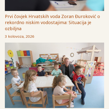
Prvi čovjek Hrvatskih voda Zoran Đuroković o
rekordno niskim vodostajima: Situacija je
ozbiljna
3 kolovoza, 2026