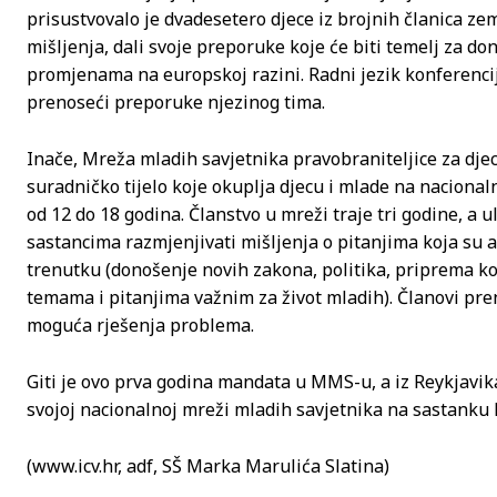
prisustvovalo je dvadesetero djece iz brojnih članica ze
mišljenja, dali svoje preporuke koje će biti temelj za d
promjenama na europskoj razini. Radni jezik konferencije
prenoseći preporuke njezinog tima.
Inače, Mreža mladih savjetnika pravobraniteljice za dje
suradničko tijelo koje okuplja djecu i mlade na nacionalno
od 12 do 18 godina. Članstvo u mreži traje tri godine, a
sastancima razmjenjivati mišljenja o pitanjima koja su
trenutku (donošenje novih zakona, politika, priprema kon
temama i pitanjima važnim za život mladih). Članovi pre
moguća rješenja problema.
Giti je ovo prva godina mandata u MMS-u, a iz Reykjavika
svojoj nacionalnoj mreži mladih savjetnika na sastanku k
(www.icv.hr, adf, SŠ Marka Marulića Slatina)