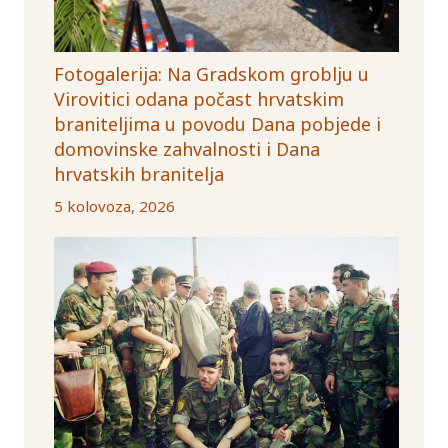
Fotogalerija: Na Gradskom groblju u
Virovitici odana počast hrvatskim
braniteljima u povodu Dana pobjede i
domovinske zahvalnosti i Dana
hrvatskih branitelja
5 kolovoza, 2026