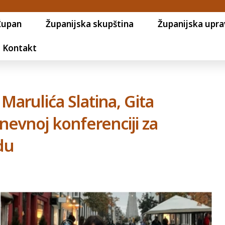
Župan
Županijska skupština
Županijska upra
Kontakt
arulića Slatina, Gita
dnevnoj konferenciji za
du