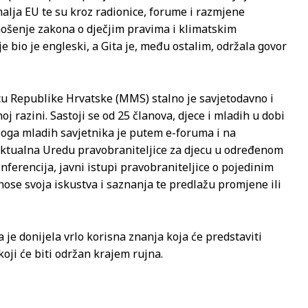
malja EU te su kroz radionice, forume i razmjene
onošenje zakona o dječjim pravima i klimatskim
 bio je engleski, a Gita je, među ostalim, održala govor
cu Republike Hrvatske (MMS) stalno je savjetodavno i
j razini. Sastoji se od 25 članova, djece i mladih u dobi
 uloga mladih savjetnika je putem e-foruma i na
 aktualna Uredu pravobraniteljice za djecu u određenom
ferencija, javni istupi pravobraniteljice o pojedinim
nose svoja iskustva i saznanja te predlažu promjene ili
 je donijela vrlo korisna znanja koja će predstaviti
oji će biti održan krajem rujna.