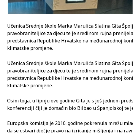
Učenica Srednje škole Marka Marulića Slatina Gita Špolj
pravobraniteljice za djecu te je sredinom rujna prenije
predstavnica Republike Hrvatske na međunarodnoj konfere
klimatske promjene.
Učenica Srednje škole Marka Marulića Slatina Gita Špolj
pravobraniteljice za djecu te je sredinom rujna prenije
predstavnica Republike Hrvatske na međunarodnoj konfere
klimatske promjene.
Osim toga, u lipnju ove godine Gita je s još jednom p
konferenciji čiji je domaćin bio Bilbao u Španjolskoj te j
Europska komisija je 2010. godine pokrenula mrežu mlad
da se ostvari dječje pravo na izricanje mišljenja i na r