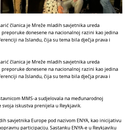
arić članica je Mreže mladih savjetnika ureda
la preporuke donesene na nacionalnoj razini kao jedina
nciji na Islandu, čija su tema bila dječja prava i
arić članica je Mreže mladih savjetnika ureda
la preporuke donesene na nacionalnoj razini kao jedina
nciji na Islandu, čija su tema bila dječja prava i
redstavnicom MMS-a sudjelovala na međunarodnoj
e svoja iskustva prenijela u Reykjavik.
ih savjetnika Europe pod nazivom ENYA, kao inicijativu
avnopravnu participaciju. Sastanku ENYA-e u Reykjaviku