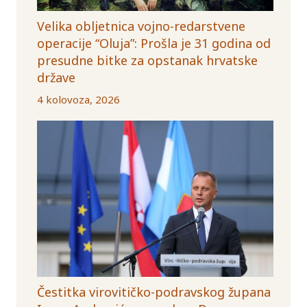
Velika obljetnica vojno-redarstvene
operacije “Oluja”: Prošla je 31 godina od
presudne bitke za opstanak hrvatske
države
4 kolovoza, 2026
Čestitka virovitičko-podravskog župana