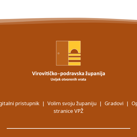
gitalni pristupnik
|
Volim svoju županiju
|
Gradovi
|
Op
stranice VPŽ