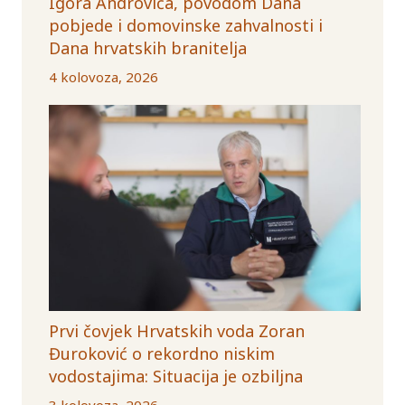
Igora Androvića, povodom Dana
pobjede i domovinske zahvalnosti i
Dana hrvatskih branitelja
4 kolovoza, 2026
Prvi čovjek Hrvatskih voda Zoran
Đuroković o rekordno niskim
vodostajima: Situacija je ozbiljna
3 kolovoza, 2026