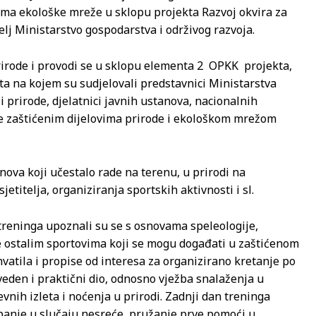
ima ekološke mreže u sklopu projekta Razvoj okvira za
lj Ministarstvo gospodarstva i održivog razvoja.
prirode i provodi se u sklopu elementa 2 OPKK projekta,
ta na kojem su sudjelovali predstavnici Ministarstva
i prirode, djelatnici javnih ustanova, nacionalnih
je zaštićenim dijelovima prirode i ekološkom mrežom
ova koji učestalo rade na terenu, u prirodi na
titelja, organiziranja sportskih aktivnosti i sl.
reninga upoznali su se s osnovama speleologije,
te ostalim sportovima koji se mogu događati u zaštićenom
atila i propise od interesa za organizirano kretanje po
veden i praktični dio, odnosno vježba snalaženja u
vnih izleta i noćenja u prirodi. Zadnji dan treninga
upanje u slučaju nesreće, pružanje prve pomoći u