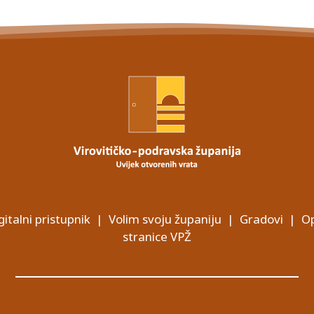
gitalni pristupnik
|
Volim svoju županiju
|
Gradovi
|
Op
stranice VPŽ