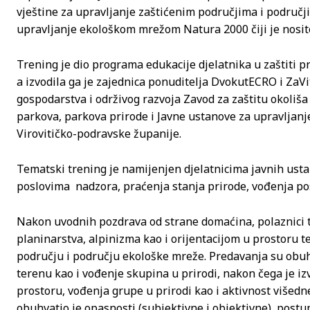
vještine za upravljanje zaštićenim područjima i područj
upravljanje ekološkom mrežom Natura 2000 čiji je nosite
Trening je dio programa edukacije djelatnika u zaštiti 
a izvodila ga je zajednica ponuditelja DvokutECRO i ZaVi
gospodarstva i održivog razvoja Zavod za zaštitu okoliša 
parkova, parkova prirode i Javne ustanove za upravljan
Virovitičko-podravske županije.
Tematski trening je namijenjen djelatnicima javnih ustan
poslovima nadzora, praćenja stanja prirode, vođenja posje
Nakon uvodnih pozdrava od strane domaćina, polaznici t
planinarstva, alpinizma kao i orijentacijom u prostoru 
području i području ekološke mreže. Predavanja su obuhv
terenu kao i vođenje skupina u prirodi, nakon čega je iz
prostoru, vođenja grupe u prirodi kao i aktivnost višedne
obuhvatio je opasnosti (subjektivne i objektivne), post