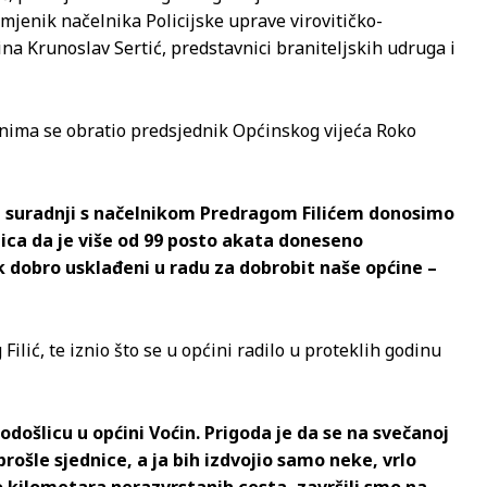
jenik načelnika Policijske uprave virovitičko-
ina Krunoslav Sertić, predstavnici braniteljskih udruga i
nima se obratio predsjednik Općinskog vijeća Roko
 u suradnji s načelnikom Predragom Filićem donosimo
ica da je više od 99 posto akata doneseno
ik dobro usklađeni u radu za dobrobit naše općine –
lić, te iznio što se u općini radilo u proteklih godinu
došlicu u općini Voćin. Prigoda je da se na svečanoj
rošle sjednice, a ja bih izdvojio samo neke, vrlo