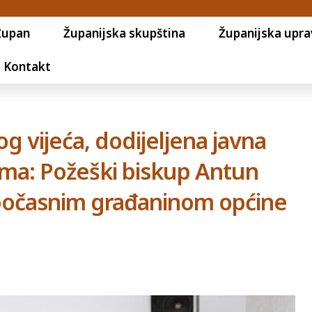
Župan
Županijska skupština
Županijska upra
Kontakt
g vijeća, dodijeljena javna
ima: Požeški biskup Antun
 počasnim građaninom općine