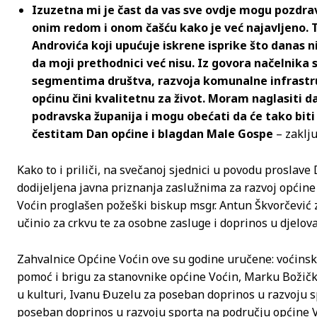
Izuzetna mi je čast da vas sve ovdje mogu pozdrav
onim redom i onom čašću kako je već najavljeno. 
Androvića koji upućuje iskrene isprike što danas ni
da moji prethodnici već nisu. Iz govora načelnika
segmentima društva, razvoja komunalne infrastru
općinu čini kvalitetnu za život. Moram naglasiti da
podravska županija i mogu obećati da će tako biti i
čestitam Dan općine i blagdan Male Gospe
– zaklju
Kako to i priliči, na svečanoj sjednici u povodu proslav
dodijeljena javna priznanja zaslužnima za razvoj općin
Voćin proglašen požeški biskup msgr. Antun Škvorčević z
učinio za crkvu te za osobne zasluge i doprinos u djelov
Zahvalnice Općine Voćin ove su godine uručene: voćins
pomoć i brigu za stanovnike općine Voćin, Marku Božičko
u kulturi, Ivanu Đuzelu za poseban doprinos u razvoju s
poseban doprinos u razvoju sporta na području općine Vo