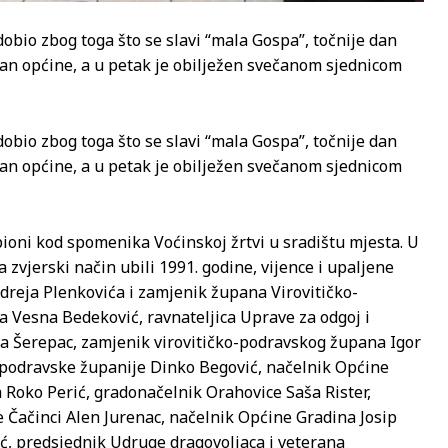
dobio zbog toga što se slavi “mala Gospa”, točnije dan
an općine, a u petak je obilježen svečanom sjednicom
dobio zbog toga što se slavi “mala Gospa”, točnije dan
an općine, a u petak je obilježen svečanom sjednicom
pioni kod spomenika Voćinskoj žrtvi u sradištu mjesta. U
 zvjerski način ubili 1991. godine, vijence i upaljene
dreja Plenkovića i zamjenik župana Virovitičko-
 Vesna Bedeković, ravnateljica Uprave za odgoj i
a Šerepac, zamjenik virovitičko-podravskog župana Igor
-podravske županije Dinko Begović, načelnik Općine
 Roko Perić, gradonačelnik Orahovice Saša Rister,
 Čačinci Alen Jurenac, načelnik Općine Gradina Josip
ć, predsjednik Udruge dragovoljaca i veterana