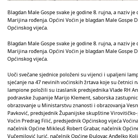
Blagdan Male Gospe svake je godine 8. rujna, a naziv je 
Marijina rođenja. Općini Voćin je blagdan Male Gospe D
Općinskog vijeća.
Blagdan Male Gospe svake je godine 8. rujna, a naziv je 
Marijina rođenja. Općini Voćin je blagdan Male Gospe D
Općinskog vijeća.
Uoči svečane sjednice položeni su vijenci i upaljeni lam
sjećanje na 47 nevinih voćinskih žrtava koje su četnici na
lampione položili su izaslanik predsjednika Vlade RH An
podravske županije Marijo Klement, saborska zastupnica
obrazovanje u Ministarstvu znanosti i obrazovanja Vesn
Pavković, predsjednik Županijske skupštine Virovitičko
Voćin Predrag Filić, predsjednik Općinskog vijeća Voćina
načelnik Općine Mikleuš Robert Grabar, načelnik Općine
Vučemilović Jurić, načelnik Općine Đulovac Anđelko Koli