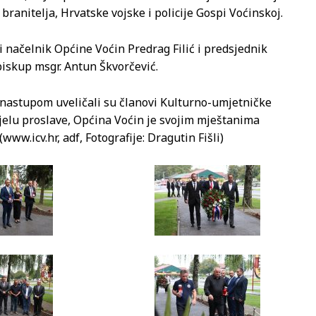
ranitelja, Hrvatske vojske i policije Gospi Voćinskoj.
i načelnik Općine Voćin Predrag Filić i predsjednik
biskup msgr. Antun Škvorčević.
 nastupom uveličali su članovi Kulturno-umjetničke
elu proslave, Općina Voćin je svojim mještanima
ww.icv.hr, adf, Fotografije: Dragutin Fišli)