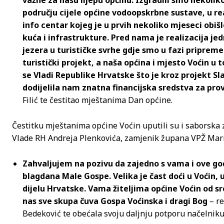
važne za našu lijepu općinu. Izgradili smo nekolik
području cijele općine vodoopskrbne sustave, u re
info centar kojeg je u prvih nekoliko mjeseci obišl
kuća i infrastrukture. Pred nama je realizacija jed
jezera u turističke svrhe gdje smo u fazi pripreme 
turistički projekt, a naša općina i mjesto Voćin u
se Vladi Republike Hrvatske što je kroz projekt Sl
dodijelila nam znatna financijska sredstva za pr
Filić te čestitao mještanima Dan općine.
Čestitku mještanima općine Voćin uputili su i saborska
Vlade RH Andreja Plenkovića, zamjenik župana VPŽ Mari
Zahvaljujem na pozivu da zajedno s vama i ove god
blagdana Male Gospe. Velika je čast doći u Voćin,
dijelu Hrvatske. Vama žiteljima općine Voćin od s
nas sve skupa čuva Gospa Voćinska i dragi Bog
– re
Bedeković te obećala svoju daljnju potporu načelniku F