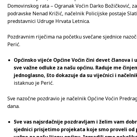
Domovinskog rata – Ogranak Voćin Darko Božičković, zam
podravske Nenad Križić, načelnik Policijske postaje Slat
predstavnici Udruge Hrvata Letnica.
Pozdravnim riječima na početku svečane sjednice nazoč
Perić.
Općinsko vijeće Općine Voćin čini devet članova i
sve važne odluke za našu općinu. Raduje me činjen
jednoglasno, što dokazuje da su vijećnici i načeln
istaknuo je Perić.
Sve nazočne pozdravio je načelnik Općine Voćin Predrag Fi
dana.
Sve vas najsrdačnije pozdravljam i želim vam dobro
sjednici prisjetimo projekata koje smo proveli od p