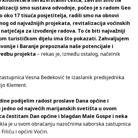
o kilometara nerazvrstanih cesta, završili smo na
alizaciji smo sustava odvodnje, počeo je s radom Geo
o oko 17 tisuća posjetitelja, radili smo na obnovi
nog od najvažnijih projekata, revitalizacija voćinskih
natječaja za izvođenje radova. To će biti najvažniji
 tom turističkom dijelu ima što pokazati. Zahvaljujem
avonije i Baranje prepoznala naše potencijale i
ovedbu projekta
– rekao je, između ostalog, načelnik
 zastupnica Vesna Bedeković te izaslanik predsjednika
jo Klement.
ine podijelim radost proslave Dana općine i
 u jedno od najvećih marijanskih svetišta u ovom
rca čestitam Dan općine i blagdan Male Gospe i neka
kla je u svom obraćanju nazočnima saborska zastupnica
iliću i općini Voćin.