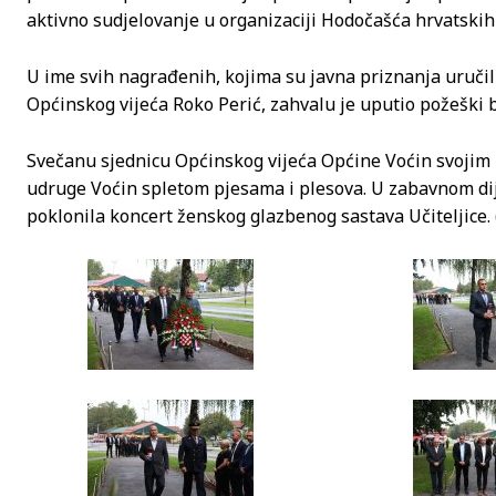
aktivno sudjelovanje u organizaciji Hodočašća hrvatskih b
U ime svih nagrađenih, kojima su javna priznanja uručil
Općinskog vijeća Roko Perić, zahvalu je uputio požeški 
Svečanu sjednicu Općinskog vijeća Općine Voćin svojim
udruge Voćin spletom pjesama i plesova. U zabavnom dij
poklonila koncert ženskog glazbenog sastava Učiteljice. (w