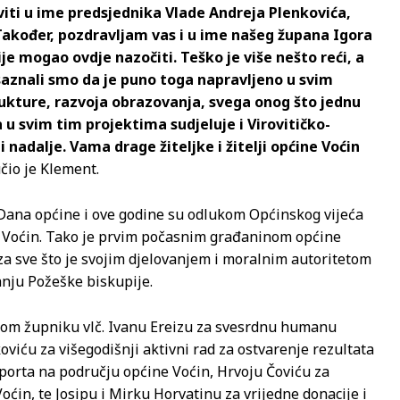
iti u ime predsjednika Vlade Andreja Plenkovića,
Također, pozdravljam vas i u ime našeg župana Igora
je mogao ovdje nazočiti. Teško je više nešto reći, a
 saznali smo da je puno toga napravljeno u svim
kture, razvoja obrazovanja, svega onog što jednu
 u svim tim projektima sudjeluje i Virovitičko-
 nadalje. Vama drage žiteljke i žitelji općine Voćin
čio je Klement.
e Dana općine i ove godine su odlukom Općinskog vijeća
e Voćin. Tako je prvim počasnim građaninom općine
a sve što je svojim djelovanjem i moralnim autoritetom
anju Požeške biskupije.
kom župniku vlč. Ivanu Ereizu za svesrdnu humanu
viću za višegodišnji aktivni rad za ostvarenje rezultata
porta na području općine Voćin, Hrvoju Čoviću za
ćin, te Josipu i Mirku Horvatinu za vrijedne donacije i