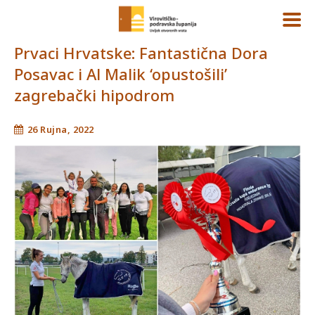
Prvaci Hrvatske: Fantastična Dora
Posavac i Al Malik ‘opustošili’
zagrebački hipodrom
26 Rujna, 2022