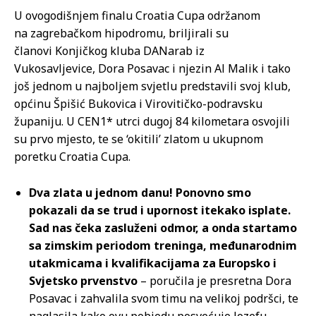
U ovogodišnjem finalu Croatia Cupa održanom
na zagrebačkom hipodromu, briljirali su
članovi Konjičkog kluba DANarab iz
Vukosavljevice, Dora Posavac i njezin Al Malik i tako
još jednom u najboljem svjetlu predstavili svoj klub,
općinu Špišić Bukovica i Virovitičko-podravsku
županiju. U CEN1* utrci dugoj 84 kilometara osvojili
su prvo mjesto, te se ‘okitili’ zlatom u ukupnom
poretku Croatia Cupa.
Dva zlata u jednom danu! Ponovno smo
pokazali da se trud i upornost itekako isplate.
Sad nas čeka zasluženi odmor, a onda startamo
sa zimskim periodom treninga, međunarodnim
utakmicama i kvalifikacijama za Europsko i
Svjetsko prvenstvo
– poručila je presretna Dora
Posavac i zahvalila svom timu na velikoj podršci, te