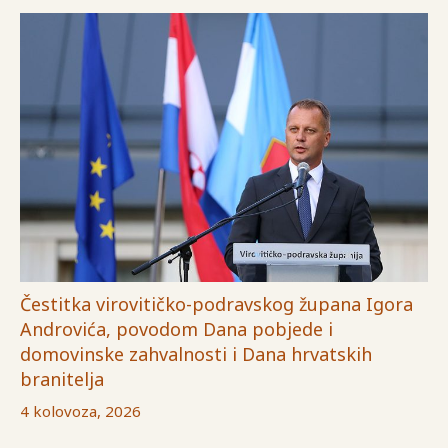
Čestitka virovitičko-podravskog župana Igora
Androvića, povodom Dana pobjede i
domovinske zahvalnosti i Dana hrvatskih
branitelja
4 kolovoza, 2026