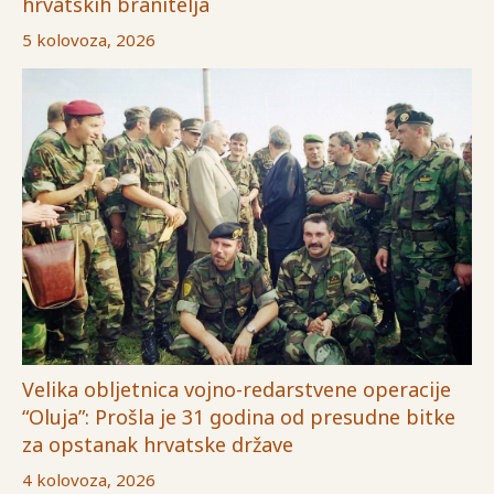
hrvatskih branitelja
5 kolovoza, 2026
Velika obljetnica vojno-redarstvene operacije
“Oluja”: Prošla je 31 godina od presudne bitke
za opstanak hrvatske države
4 kolovoza, 2026