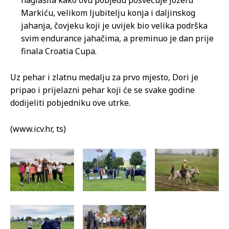
naglasila kako ovu pobjedu posvećuje Jozefu
Markiću, velikom ljubitelju konja i daljinskog
jahanja, čovjeku koji je uvijek bio velika podrška
svim endurance jahačima, a preminuo je dan prije
finala Croatia Cupa.
Uz pehar i zlatnu medalju za prvo mjesto, Dori je
pripao i prijelazni pehar koji će se svake godine
dodijeliti pobjedniku ove utrke.
(www.icv.hr, ts)