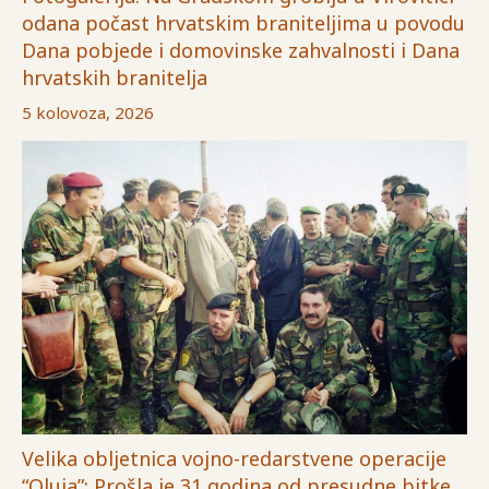
odana počast hrvatskim braniteljima u povodu
Dana pobjede i domovinske zahvalnosti i Dana
hrvatskih branitelja
5 kolovoza, 2026
Velika obljetnica vojno-redarstvene operacije
“Oluja”: Prošla je 31 godina od presudne bitke