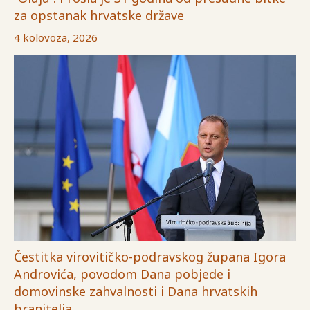
za opstanak hrvatske države
4 kolovoza, 2026
Čestitka virovitičko-podravskog župana Igora
Androvića, povodom Dana pobjede i
domovinske zahvalnosti i Dana hrvatskih
branitelja