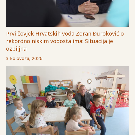
Prvi čovjek Hrvatskih voda Zoran Đuroković o
rekordno niskim vodostajima: Situacija je
ozbiljna
3 kolovoza, 2026