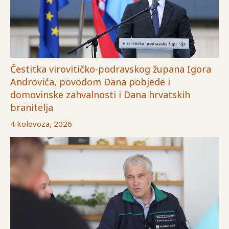
Čestitka virovitičko-podravskog župana Igora
Androvića, povodom Dana pobjede i
domovinske zahvalnosti i Dana hrvatskih
branitelja
4 kolovoza, 2026