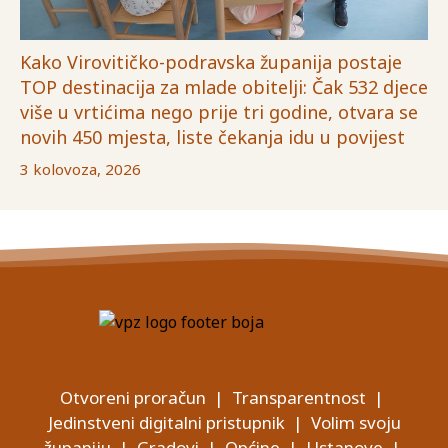
Kako Virovitičko-podravska županija postaje
TOP destinacija za mlade obitelji: Čak 532 djece
više u vrtićima nego prije tri godine, otvara se
novih 450 mjesta, liste čekanja idu u povijest
3 kolovoza, 2026
Otvoreni proračun
|
Transparentnost
|
Jedinstveni digitalni pristupnik
|
Volim svoju
županiju
|
Gradovi
|
Općine
|
Ustanove
|