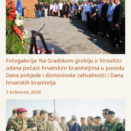
Fotogalerija: Na Gradskom groblju u Virovitici
odana počast hrvatskim braniteljima u povodu
Dana pobjede i domovinske zahvalnosti i Dana
hrvatskih branitelja
5 kolovoza, 2026