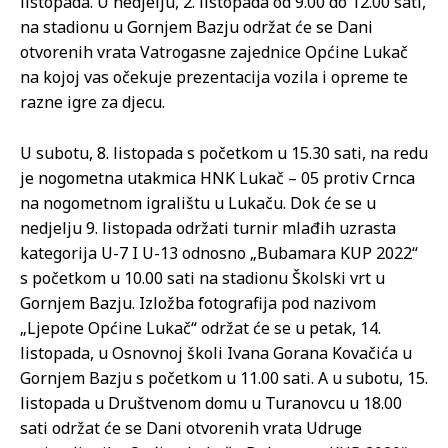
listopada. U nedjelju, 2. listopada od 9.00 do 12.00 sati,
na stadionu u Gornjem Bazju održat će se Dani
otvorenih vrata Vatrogasne zajednice Općine Lukač
na kojoj vas očekuje prezentacija vozila i opreme te
razne igre za djecu.
U subotu, 8. listopada s početkom u 15.30 sati, na redu
je nogometna utakmica HNK Lukač – 05 protiv Crnca
na nogometnom igralištu u Lukaču. Dok će se u
nedjelju 9. listopada održati turnir mlađih uzrasta
kategorija U-7 I U-13 odnosno „Bubamara KUP 2022“
s početkom u 10.00 sati na stadionu Školski vrt u
Gornjem Bazju. Izložba fotografija pod nazivom
„Ljepote Općine Lukač“ održat će se u petak, 14.
listopada, u Osnovnoj školi Ivana Gorana Kovačića u
Gornjem Bazju s početkom u 11.00 sati. A u subotu, 15.
listopada u Društvenom domu u Turanovcu u 18.00
sati održat će se Dani otvorenih vrata Udruge