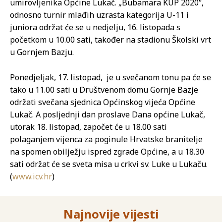
umirovljenika Općine Lukač. „Bubamara KUP 2020“,
odnosno turnir mlađih uzrasta kategorija U-11 i
juniora održat će se u nedjelju, 16. listopada s
početkom u 10.00 sati, također na stadionu Školski vrt
u Gornjem Bazju.
Ponedjeljak, 17. listopad, je u svečanom tonu pa će se
tako u 11.00 sati u Društvenom domu Gornje Bazje
održati svečana sjednica Općinskog vijeća Općine
Lukač. A posljednji dan proslave Dana općine Lukač,
utorak 18. listopad, započet će u 18.00 sati
polaganjem vijenca za poginule Hrvatske branitelje
na spomen obilježju ispred zgrade Općine, a u 18.30
sati održat će se sveta misa u crkvi sv. Luke u Lukaču.
(
www.icv.hr
)
Najnovije vijesti