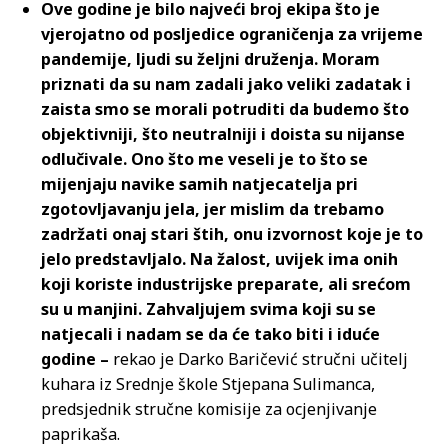
Ove godine je bilo najveći broj ekipa što je
vjerojatno od posljedice ograničenja za vrijeme
pandemije, ljudi su željni druženja. Moram
priznati da su nam zadali jako veliki zadatak i
zaista smo se morali potruditi da budemo što
objektivniji, što neutralniji i doista su nijanse
odlučivale. Ono što me veseli je to što se
mijenjaju navike samih natjecatelja pri
zgotovljavanju jela, jer mislim da trebamo
zadržati onaj stari štih, onu izvornost koje je to
jelo predstavljalo. Na žalost, uvijek ima onih
koji koriste industrijske preparate, ali srećom
su u manjini. Zahvaljujem svima koji su se
natjecali i nadam se da će tako biti i iduće
godine –
rekao je Darko Baričević stručni učitelj
kuhara iz Srednje škole Stjepana Sulimanca,
predsjednik stručne komisije za ocjenjivanje
paprikaša.