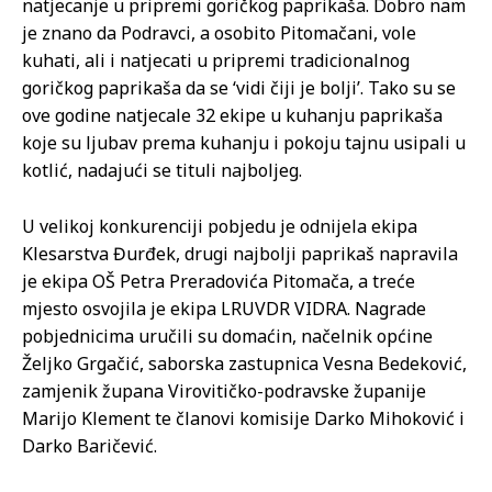
natjecanje u pripremi goričkog paprikaša. Dobro nam
je znano da Podravci, a osobito Pitomačani, vole
kuhati, ali i natjecati u pripremi tradicionalnog
goričkog paprikaša da se ‘vidi čiji je bolji’. Tako su se
ove godine natjecale 32 ekipe u kuhanju paprikaša
koje su ljubav prema kuhanju i pokoju tajnu usipali u
kotlić, nadajući se tituli najboljeg.
U velikoj konkurenciji pobjedu je odnijela ekipa
Klesarstva Đurđek, drugi najbolji paprikaš napravila
je ekipa OŠ Petra Preradovića Pitomača, a treće
mjesto osvojila je ekipa LRUVDR VIDRA. Nagrade
pobjednicima uručili su domaćin, načelnik općine
Željko Grgačić, saborska zastupnica Vesna Bedeković,
zamjenik župana Virovitičko-podravske županije
Marijo Klement te članovi komisije Darko Mihoković i
Darko Baričević.