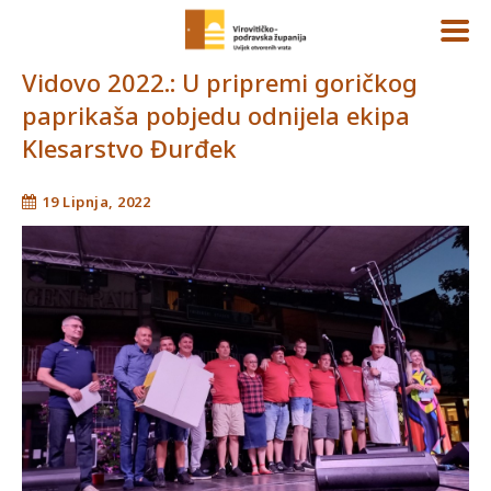
Vidovo 2022.: U pripremi goričkog
paprikaša pobjedu odnijela ekipa
Klesarstvo Đurđek
19 Lipnja, 2022