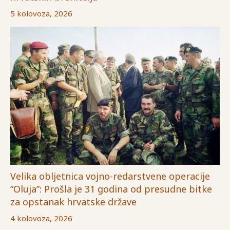
5 kolovoza, 2026
Velika obljetnica vojno-redarstvene operacije
“Oluja”: Prošla je 31 godina od presudne bitke
za opstanak hrvatske države
4 kolovoza, 2026