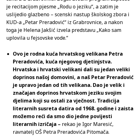
je recitacijom pjesme „Rodu o jeziku“, a zatim je
uslijedio glazbeno – scenski nastup školskog zbora i
KUD-a „Petar Preradović“ iz Grabrovnice, a nakon
toga je Helena Jakšić izvela predstavu „Kako sam
uplovila u fejsovske vode.“
Ovo je rodna kuća hrvatskog velikana Petra
Preradovića, kuća njegovog djetinjstva.
Hrvatska i hrvatski velikani dali su jedan veliki
doprinos našoj domovini, a naš Petar Preradović
je upravo jedan od tih velikana. Dao je velik i
značajan doprinos hrvatskom jeziku svojim
djelima koji su ostali za vječnost. Tradicija
literarnih susreta datira od 1968. godine i zaista
možemo reći da smo dio jedne povijesti
literarnih izričaja –
rekao je Igor Maresić,
ravnatelj OŠ Petra Preradovića Pitomača.