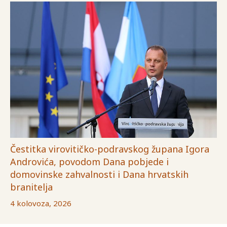
Čestitka virovitičko-podravskog župana Igora
Androvića, povodom Dana pobjede i
domovinske zahvalnosti i Dana hrvatskih
branitelja
4 kolovoza, 2026