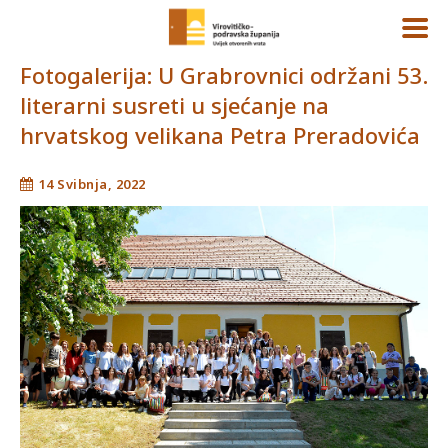
Fotogalerija: U Grabrovnici održani 53.
literarni susreti u sjećanje na
hrvatskog velikana Petra Preradovića
14 Svibnja, 2022