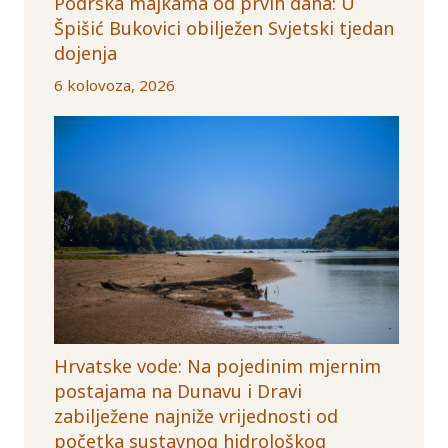
Podrška majkama od prvih dana: U
Špišić Bukovici obilježen Svjetski tjedan
dojenja
6 kolovoza, 2026
Hrvatske vode: Na pojedinim mjernim
postajama na Dunavu i Dravi
zabilježene najniže vrijednosti od
početka sustavnog hidrološkog