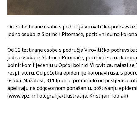
Od 32 testirane osobe s područja Virovitičko-podravske žu
jedna osoba iz Slatine i Pitomače, pozitivni su na koronavi
Od 32 testirane osobe s područja Virovitičko-podravske žu
jedna osoba iz Slatine i Pitomače, pozitivni su na koronav
bolničkom liječenju u Općoj bolnici Virovitica, nalazi se
respiratoru. Od početka epidemije koronavirusa, s podru
osoba. Nažalost, 311 ljudi je preminulo od posljedica in
apeliraju na odgovornom ponašanju, poštivanju epidemio
(www.vpz.hr, Fotografija/Ilustracija: Kristijan Toplak)