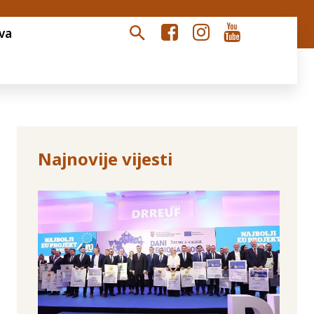
va
Najnovije vijesti