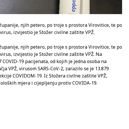
panije, njih petero, po troje s prostora Virovitice, te po
rus, izvijestio je Stožer civilne zaštite VPŽ.
panije, njih petero, po troje s prostora Virovitice, te po
irus, izvijestio je Stožer civilne zaštite VPŽ. Na
 7 COVID-19 pacijenata, od kojih je jedna osoba na
čja VPŽ, virusom SARS-CoV-2, zarazilo se je 13.879
fekcije COVIDOM-19. Iz Stožera civilne zaštite VPŽ,
loških mjera i cijepljenju protiv COVIDA-19.