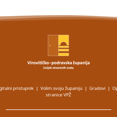
gitalni pristupnik
|
Volim svoju županiju
|
Gradovi
|
Op
stranice VPŽ