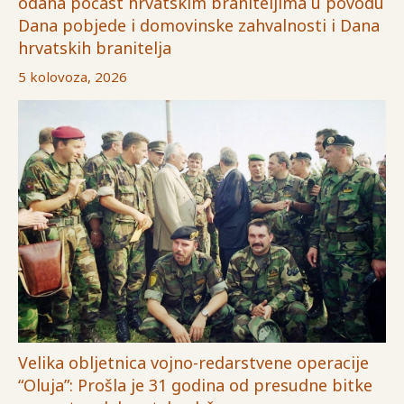
odana počast hrvatskim braniteljima u povodu
Dana pobjede i domovinske zahvalnosti i Dana
hrvatskih branitelja
5 kolovoza, 2026
Velika obljetnica vojno-redarstvene operacije
“Oluja”: Prošla je 31 godina od presudne bitke