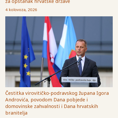
za opstanak hrvatske države
4 kolovoza, 2026
Čestitka virovitičko-podravskog župana Igora
Androvića, povodom Dana pobjede i
domovinske zahvalnosti i Dana hrvatskih
branitelja