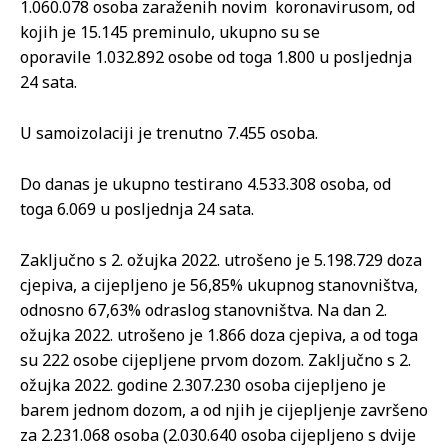
1.060.078 osoba zaraženih novim koronavirusom, od
kojih je 15.145 preminulo, ukupno su se
oporavile 1.032.892 osobe od toga 1.800 u posljednja
24 sata.
U samoizolaciji je trenutno 7.455 osoba.
Do danas je ukupno testirano 4.533.308 osoba, od
toga 6.069 u posljednja 24 sata.
Zaključno s 2. ožujka 2022. utrošeno je 5.198.729 doza
cjepiva, a cijepljeno je 56,85% ukupnog stanovništva,
odnosno 67,63% odraslog stanovništva. Na dan 2.
ožujka 2022. utrošeno je 1.866 doza cjepiva, a od toga
su 222 osobe cijepljene prvom dozom. Zaključno s 2.
ožujka 2022. godine 2.307.230 osoba cijepljeno je
barem jednom dozom, a od njih je cijepljenje završeno
za 2.231.068 osoba (2.030.640 osoba cijepljeno s dvije