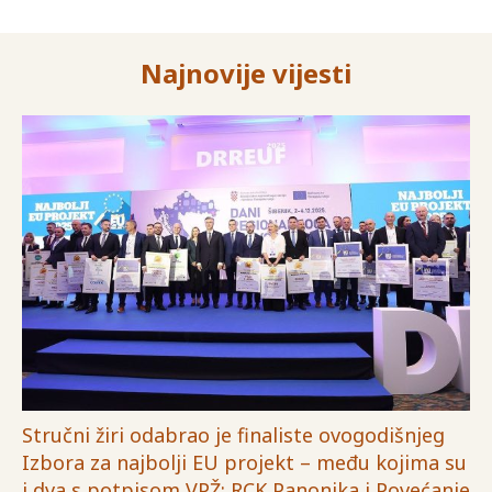
Najnovije vijesti
Stručni žiri odabrao je finaliste ovogodišnjeg
Izbora za najbolji EU projekt – među kojima su
i dva s potpisom VPŽ: RCK Panonika i Povećanje