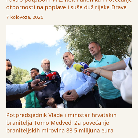
otpornosti na poplave i suše duž rijeke Drave
7 kolovoza, 2026
Potpredsjednik Vlade i ministar hrvatskih
branitelja Tomo Medved: Za povećanje
braniteljskih mirovina 88,5 milijuna eura