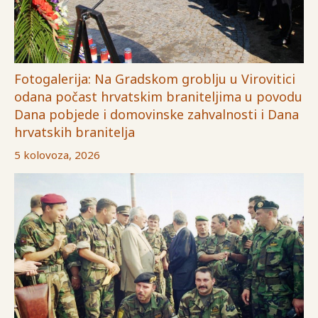
Fotogalerija: Na Gradskom groblju u Virovitici
odana počast hrvatskim braniteljima u povodu
Dana pobjede i domovinske zahvalnosti i Dana
hrvatskih branitelja
5 kolovoza, 2026