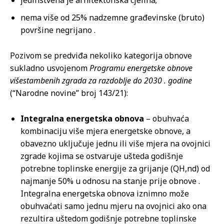
jedinstvena je arhitektonska cjelina;
nema više od 25% nadzemne građevinske (bruto)
površine negrijano .
Pozivom se predviđa nekoliko kategorija obnove
sukladno usvojenom
Programu energetske obnove
višestambenih zgrada za razdoblje do 2030 . godine
(“Narodne novine” broj 143/21):
Integralna energetska obnova
– obuhvaća
kombinaciju više mjera energetske obnove, a
obavezno uključuje jednu ili više mjera na ovojnici
zgrade kojima se ostvaruje ušteda godišnje
potrebne toplinske energije za grijanje (QH,nd) od
najmanje 50% u odnosu na stanje prije obnove .
Integralna energetska obnova iznimno može
obuhvaćati samo jednu mjeru na ovojnici ako ona
rezultira uštedom godišnje potrebne toplinske