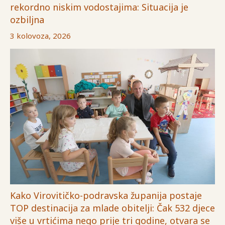
rekordno niskim vodostajima: Situacija je
ozbiljna
3 kolovoza, 2026
Kako Virovitičko-podravska županija postaje
TOP destinacija za mlade obitelji: Čak 532 djece
više u vrtićima nego prije tri godine, otvara se