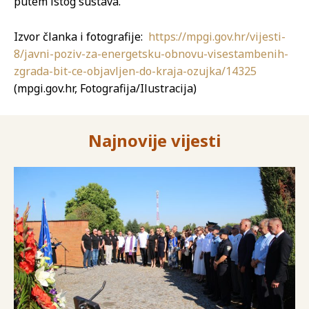
putem istog sustava.
Izvor članka i fotografije:
https://mpgi.gov.hr/vijesti-
8/javni-poziv-za-energetsku-obnovu-visestambenih-
zgrada-bit-ce-objavljen-do-kraja-ozujka/14325
(mpgi.gov.hr, Fotografija/Ilustracija)
Najnovije vijesti