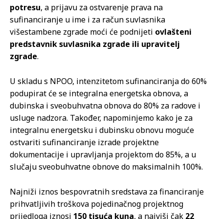
potresu
, a prijavu za ostvarenje prava na
sufinanciranje u ime i za račun suvlasnika
višestambene zgrade moći će podnijeti
ovlašteni
predstavnik suvlasnika zgrade ili upravitelj
zgrade
.
U skladu s NPOO, intenzitetom sufinanciranja do 60%
podupirat će se integralna energetska obnova, a
dubinska i sveobuhvatna obnova do 80% za radove i
usluge nadzora. Također, napominjemo kako je za
integralnu energetsku i dubinsku obnovu moguće
ostvariti sufinanciranje izrade projektne
dokumentacije i upravljanja projektom do 85%, a u
slučaju sveobuhvatne obnove do maksimalnih 100%.
Najniži iznos bespovratnih sredstava za financiranje
prihvatljivih troškova pojedinačnog projektnog
prijedloga iznosi
150 tisuća kuna
, a najviši čak
22