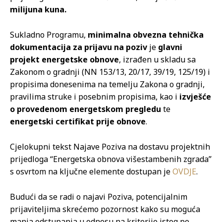
milijuna kuna.
Sukladno Programu,
minimalna obvezna tehnička
dokumentacija za prijavu na poziv
je
glavni
projekt energetske obnove
, izrađen u skladu sa
Zakonom o gradnji (NN 153/13, 20/17, 39/19, 125/19) i
propisima donesenima na temelju Zakona o gradnji,
pravilima struke i posebnim propisima, kao i
izvješće
o provedenom energetskom pregledu
te
energetski certifikat prije obnove
.
Cjelokupni tekst Najave Poziva na dostavu projektnih
prijedloga “Energetska obnova višestambenih zgrada”
s osvrtom na ključne elemente dostupan je
OVDJE
.
Budući da se radi o najavi Poziva, potencijalnim
prijaviteljima skrećemo pozornost kako su moguća
manja odstupanja u odnosu na kriterije istog po