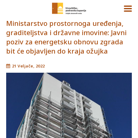
Ministarstvo prostornoga uređenja,
graditeljstva i državne imovine: Javni
poziv za energetsku obnovu zgrada
bit će objavljen do kraja ožujka
21 Veljače, 2022