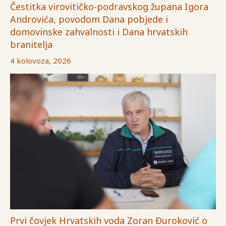
Čestitka virovitičko-podravskog župana Igora
Androvića, povodom Dana pobjede i
domovinske zahvalnosti i Dana hrvatskih
branitelja
4 kolovoza, 2026
Prvi čovjek Hrvatskih voda Zoran Đuroković o