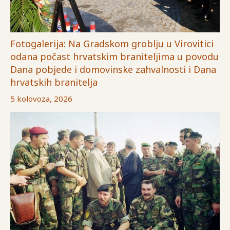
Fotogalerija: Na Gradskom groblju u Virovitici
odana počast hrvatskim braniteljima u povodu
Dana pobjede i domovinske zahvalnosti i Dana
hrvatskih branitelja
5 kolovoza, 2026