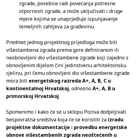
zgrade, posebice radi povećanja potresne
otpornosti zgrade, a može uključivati i druge
mjere kojima se unaprjeđuje ispunjavanje
temeljnih zahtjeva za građevinu.
Predmet jednog projektnog prijedloga može biti
višestambena zgrada prema gore definiranom ili
neobnovljeni dio višestambene zgrade koji zajedno s
obnovljenim dijelom čini jedinstvenu arhitektonsku
cjelinu, pri čemu obnovljeni dio višestambene zgrade
mora biti
energetskog razreda A+, A, B, C u
kontinentalnoj Hrvatskoj
, odnosno
A+, A, B u
primorskoj Hrvatskoj
.
Spomenimo i kako će se u sklopu Poziva dodjeljivati
bespovratna sredstva koja će se koristiti za
izradu
projektne dokumentacije
i
provedbu energetske
obnove višestambenih zgrada
neoštećenih u