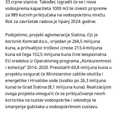
33 crpne stanice. Također, izgradit će se i nova
vodosprema kapaciteta 1000 m3 te izvesti pripreme
za 989 kućnih priključaka na vodoopskrbnu mrežu.
Rok za završetak radova je lipanj 2024. godine.
Podsjetimo, projekt aglomeracije Slatina, čiji je
korisnik Komrad d.o.o., vrijedan je 266,5 milijuna
kuna, a prihvatljivi troškovi iznose 213,4 milijuna
kuna od čega 152,5 milijuna kuna čine bespovratna
EU sredstva iz Operativnog programa „Konkurentnost
i kohezija“ 2014.-2020. Preostalih 60,8 milijuna kuna u
projektu osigurat će Ministarstvo zaštite okoliša i
energetike i Hrvatske vode (svatko po 26,3 milijuna
kuna) te Grad Slatina (8,1 milijuna kuna). Realizacijom
ovoga projekta omogućit će se priključivanje novih
korisnika na sustav vodoopskrbe i odvodnje te
smanjenje gubitaka u vodoopskrbnom sustavu.