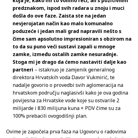
koja je, kako mi to volimo reći, ali s pozitivnim
predznakom, ispod svih radara u znoju i muci
došla do ove faze. Zaista ste na jedan
nevjerojatan način kao malo komunalno
poduzeće i jedan mali grad napravili nešto s
čime sam apsolutno impresioniran s obzirom na
to da su puno veći sustavi zapali u mnoge
zamke, između ostalih zamke nesuradnje.
Stoga mi je drago da ćemo nastaviti dalje kao
partneri
– istaknuo je zamjenik generalnog
direktora Hrvatskih voda Davor Vukmirić, te
nadalje govorio o provedbi svih aglomeracija na
hrvatskom području naglasivši kako je ova godina
povijesna za Hrvatske vode koje su ostvarile 2
milijarde i 830 milijuna kuna + PDV čime su za
100% prebacili ovogodišnji plan.
Ovime je započela prva faza na Ugovoru o radovima