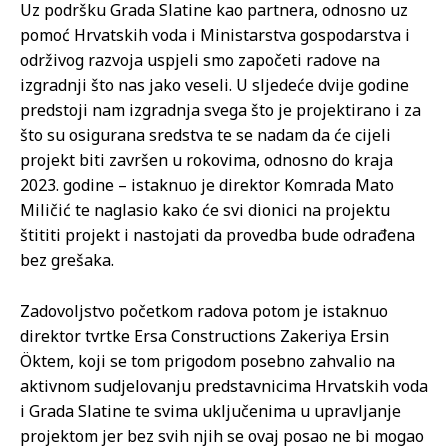
Uz podršku Grada Slatine kao partnera, odnosno uz
pomoć Hrvatskih voda i Ministarstva gospodarstva i
održivog razvoja uspjeli smo započeti radove na
izgradnji što nas jako veseli. U sljedeće dvije godine
predstoji nam izgradnja svega što je projektirano i za
što su osigurana sredstva te se nadam da će cijeli
projekt biti završen u rokovima, odnosno do kraja
2023. godine – istaknuo je direktor Komrada Mato
Miličić te naglasio kako će svi dionici na projektu
štititi projekt i nastojati da provedba bude odrađena
bez grešaka.
Zadovoljstvo početkom radova potom je istaknuo
direktor tvrtke Ersa Constructions Zakeriya Ersin
Öktem, koji se tom prigodom posebno zahvalio na
aktivnom sudjelovanju predstavnicima Hrvatskih voda
i Grada Slatine te svima uključenima u upravljanje
projektom jer bez svih njih se ovaj posao ne bi mogao