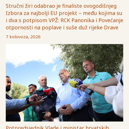
Stručni žiri odabrao je finaliste ovogodišnjeg
Izbora za najbolji EU projekt – među kojima su
i dva s potpisom VPŽ: RCK Panonika i Povećanje
otpornosti na poplave i suše duž rijeke Drave
7 kolovoza, 2026
Potpredsjednik Vlade i ministar hrvatskih