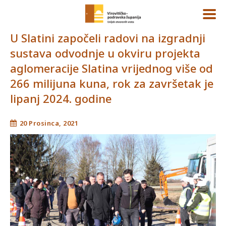
U Slatini započeli radovi na izgradnji
sustava odvodnje u okviru projekta
aglomeracije Slatina vrijednog više od
266 milijuna kuna, rok za završetak je
lipanj 2024. godine
20 Prosinca, 2021