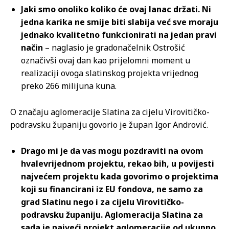
Jaki smo onoliko koliko će ovaj lanac držati. Ni
jedna karika ne smije biti slabija već sve moraju
jednako kvalitetno funkcionirati na jedan pravi
način
– naglasio je gradonačelnik Ostrošić
označivši ovaj dan kao prijelomni moment u
realizaciji ovoga slatinskog projekta vrijednog
preko 266 milijuna kuna.
O značaju aglomeracije Slatina za cijelu Virovitičko-
podravsku županiju govorio je župan Igor Andrović.
Drago mi je da vas mogu pozdraviti na ovom
hvalevrijednom projektu, rekao bih, u povijesti
najvećem projektu kada govorimo o projektima
koji su financirani iz EU fondova, ne samo za
grad Slatinu nego i za cijelu Virovitičko-
podravsku županiju. Aglomeracija Slatina za
sada je najveći projekt aglomeracije od ukupno