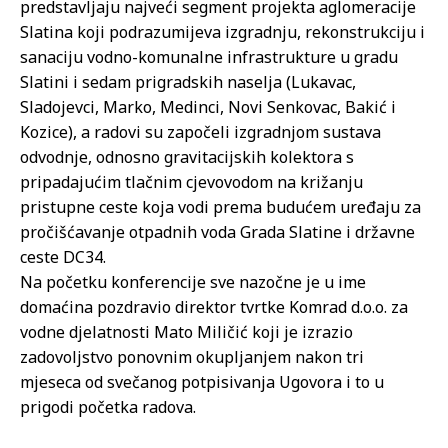
predstavljaju najveći segment projekta aglomeracije
Slatina koji podrazumijeva izgradnju, rekonstrukciju i
sanaciju vodno-komunalne infrastrukture u gradu
Slatini i sedam prigradskih naselja (Lukavac,
Sladojevci, Marko, Medinci, Novi Senkovac, Bakić i
Kozice), a radovi su započeli izgradnjom sustava
odvodnje, odnosno gravitacijskih kolektora s
pripadajućim tlačnim cjevovodom na križanju
pristupne ceste koja vodi prema budućem uređaju za
pročišćavanje otpadnih voda Grada Slatine i državne
ceste DC34.
Na početku konferencije sve nazočne je u ime
domaćina pozdravio direktor tvrtke Komrad d.o.o. za
vodne djelatnosti Mato Miličić koji je izrazio
zadovoljstvo ponovnim okupljanjem nakon tri
mjeseca od svečanog potpisivanja Ugovora i to u
prigodi početka radova.