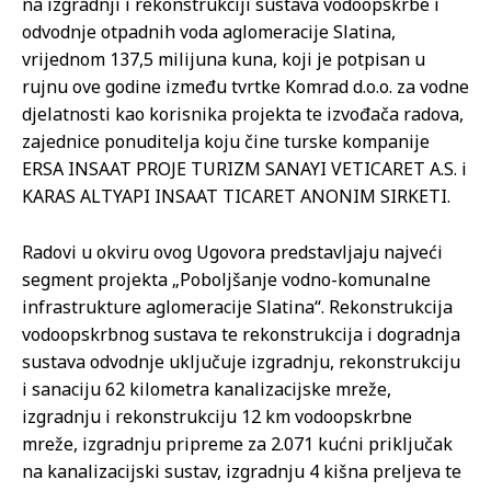
na izgradnji i rekonstrukciji sustava vodoopskrbe i
odvodnje otpadnih voda aglomeracije Slatina,
vrijednom 137,5 milijuna kuna, koji je potpisan u
rujnu ove godine između tvrtke Komrad d.o.o. za vodne
djelatnosti kao korisnika projekta te izvođača radova,
zajednice ponuditelja koju čine turske kompanije
ERSA INSAAT PROJE TURIZM SANAYI VETICARET A.S. i
KARAS ALTYAPI INSAAT TICARET ANONIM SIRKETI.
Radovi u okviru ovog Ugovora predstavljaju najveći
segment projekta „Poboljšanje vodno-komunalne
infrastrukture aglomeracije Slatina“. Rekonstrukcija
vodoopskrbnog sustava te rekonstrukcija i dogradnja
sustava odvodnje uključuje izgradnju, rekonstrukciju
i sanaciju 62 kilometra kanalizacijske mreže,
izgradnju i rekonstrukciju 12 km vodoopskrbne
mreže, izgradnju pripreme za 2.071 kućni priključak
na kanalizacijski sustav, izgradnju 4 kišna preljeva te