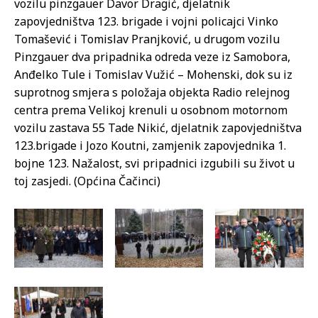
vozilu pinzgauer Davor Dragić, djelatnik
zapovjedništva 123. brigade i vojni policajci Vinko
Tomašević i Tomislav Pranjković, u drugom vozilu
Pinzgauer dva pripadnika odreda veze iz Samobora,
Anđelko Tule i Tomislav Vužić – Mohenski, dok su iz
suprotnog smjera s položaja objekta Radio relejnog
centra prema Velikoj krenuli u osobnom motornom
vozilu zastava 55 Tade Nikić, djelatnik zapovjedništva
123.brigade i Jozo Koutni, zamjenik zapovjednika 1.
bojne 123. Nažalost, svi pripadnici izgubili su život u
toj zasjedi. (Općina Čačinci)