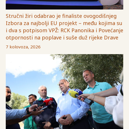
Stručni žiri odabrao je finaliste ovogodišnjeg
Izbora za najbolji EU projekt – među kojima su
i dva s potpisom VPŽ: RCK Panonika i Povećanje
otpornosti na poplave i suše duž rijeke Drave
7 kolovoza, 2026