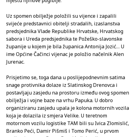
mjestu njihove pogibije.
Uz spomen obilježje položili su vijence i zapalili
svijeće predstavnici obitelji stradalih, izaslanstva
predsjednika Vlade Republike Hrvatske, Hrvatskog
sabora i Ureda predsjednika te Požeško-slavonske
županije u kojem je bila županica Antonija Jozić… U
ime Općine Čačinci vijenac je položio načelnik Alen
Jurenac.
Prisjetimo se, toga dana u poslijepodnevnim satima
snage protivnika dolaze iz Slatinskog Drenovca i
postavljaju zasjedu na prostoru između ovog spomen
obilježja i vojne baze na vrhu Papuka. U dobro
organiziranu zasjedu upala je kolona motornih vozila
koja je dolazila iz smjera Velike. U teretnom
motornom vozilu logistike TAM bili su Ivica Zlomislić,
Branko Peći, Damir Pišmiš i Tomo Perić, u prvom