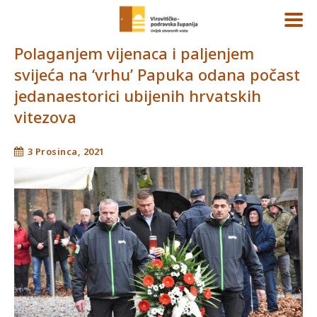
Polaganjem vijenaca i paljenjem
svijeća na ‘vrhu’ Papuka odana počast
jedanaestorici ubijenih hrvatskih
vitezova
3 Prosinca, 2021