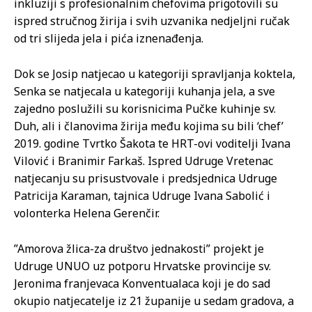
inkluziji s profesionalnim chefovima prigotovili su
ispred stručnog žirija i svih uzvanika nedjeljni ručak
od tri slijeda jela i pića iznenađenja.
Dok se Josip natjecao u kategoriji spravljanja koktela,
Senka se natjecala u kategoriji kuhanja jela, a sve
zajedno poslužili su korisnicima Pučke kuhinje sv.
Duh, ali i članovima žirija među kojima su bili ‘chef’
2019. godine Tvrtko Šakota te HRT-ovi voditelji Ivana
Vilović i Branimir Farkaš. Ispred Udruge Vretenac
natjecanju su prisustvovale i predsjednica Udruge
Patricija Karaman, tajnica Udruge Ivana Sabolić i
volonterka Helena Gerenčir.
”Amorova žlica-za društvo jednakosti” projekt je
Udruge UNUO uz potporu Hrvatske provincije sv.
Jeronima franjevaca Konventualaca koji je do sad
okupio natjecatelje iz 21 županije u sedam gradova, a