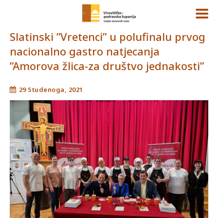
Slatinski ”Vretenci” u polufinalu prvog
nacionalno gastro natjecanja
”Amorova žlica-za društvo jednakosti”
29 Studenoga, 2021